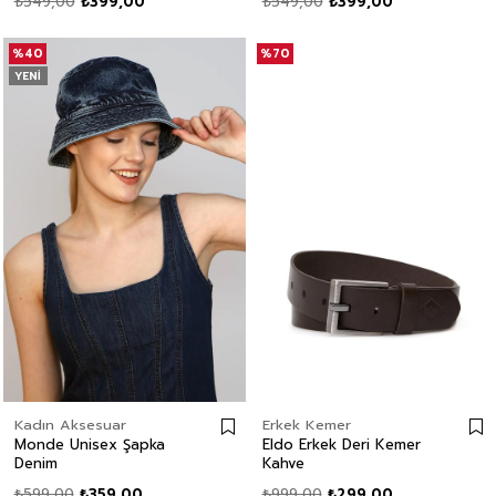
₺549,00
₺399,00
₺549,00
₺399,00
%40
%70
YENI
Kadın Aksesuar
Erkek Kemer
Monde Unisex Şapka
Eldo Erkek Deri Kemer
Denim
Kahve
₺599,00
₺359,00
₺999,00
₺299,00