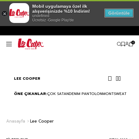
Mobil uygulamaya özel ilk
alışverişinizde %10 İndirim!
Görüntüle
undefined
Ücretsiz -Google Play'de
0
LEE COOPER
ÖNE ÇIKANLAR:
ÇOK SATAN
DENIM PANTOLON
MONT
SWEATSHIRT
Anasayfa
Lee Cooper