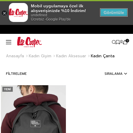
Mobil uygulamaya özel ilk
alışverişinizde %10 İndirim!
Görüntüle
undefined
Ücretsiz -Google Play'de
0
Anasayfa
Kadın Giyim
Kadın Aksesuar
Kadın Çanta
FILTRELEME
SIRALAMA
YENI