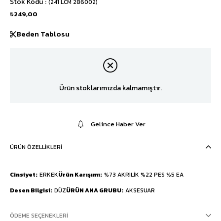
Stok Kodu
(241 LCM 286002)
₺249,00
Beden Tablosu
Ürün stoklarımızda kalmamıştır.
Gelince Haber Ver
ÜRÜN ÖZELLIKLERI
Cinsiyet
ERKEK
Ürün Karışımı
%73 AKRİLİK %22 PES %5 EA
Desen Bilgisi
DÜZ
ÜRÜN ANA GRUBU
AKSESUAR
ÖDEME SEÇENEKLERI