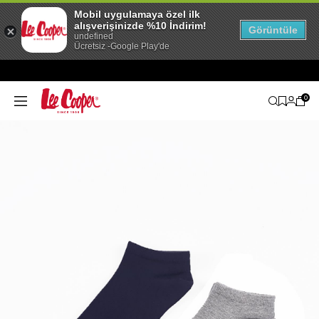
Mobil uygulamaya özel ilk
alışverişinizde %10 İndirim!
Görüntüle
undefined
Ücretsiz -Google Play'de
0