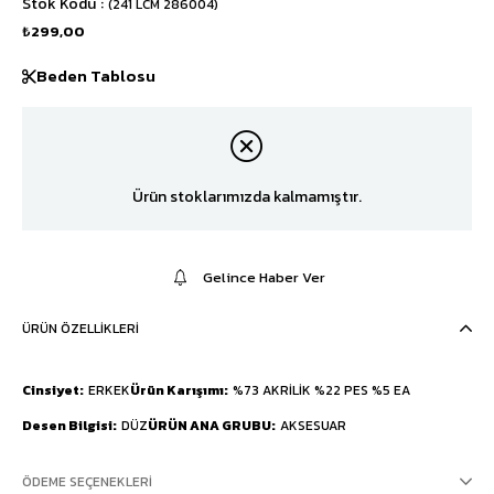
Stok Kodu
(241 LCM 286004)
₺299,00
Beden Tablosu
Ürün stoklarımızda kalmamıştır.
Gelince Haber Ver
ÜRÜN ÖZELLIKLERI
Cinsiyet
ERKEK
Ürün Karışımı
%73 AKRİLİK %22 PES %5 EA
Desen Bilgisi
DÜZ
ÜRÜN ANA GRUBU
AKSESUAR
ÖDEME SEÇENEKLERI