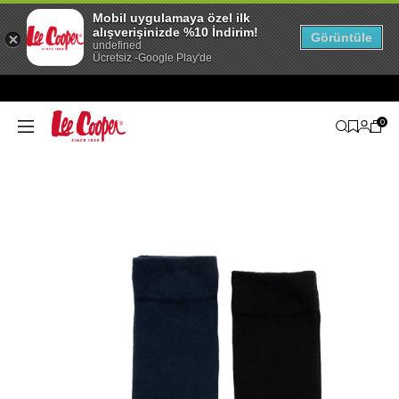
Mobil uygulamaya özel ilk
alışverişinizde %10 İndirim!
Görüntüle
undefined
Ücretsiz -Google Play'de
0