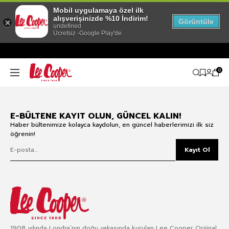
Mobil uygulamaya özel ilk
alışverişinizde %10 İndirim!
Görüntüle
undefined
Ücretsiz -Google Play'de
0
E-BÜLTENE KAYIT OLUN, GÜNCEL KALIN!
Haber bültenimize kolayca kaydolun, en güncel haberlerimizi ilk siz
öğrenin!
Kayıt Ol
1908 yılında Londra’nın doğu yakasında kurulan Lee Cooper Orijinal