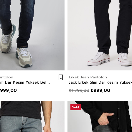
antolon
Erkek Jean Pantolon
Jack Erkek Slım Dar Kesim Yüksek Bel Dar Paça Jean Pantolon Mavi
999,00
₺1.799,00
₺999,00
%44