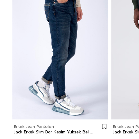
Erkek Jean Pantolon
Erkek Jean P
Jack Erkek Slım Dar Kesim Yüksek Bel Dar Paça Jean Pantolon Mavi