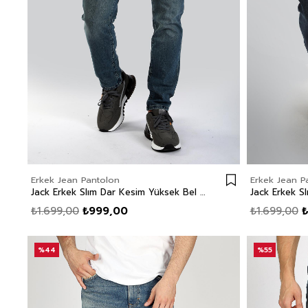
Erkek Jean Pantolon
Erkek Jean P
Jack Erkek Slım Dar Kesim Yüksek Bel Dar Paça Jean Pantolon Mavi
₺1.699,00
₺999,00
₺1.699,00
₺
%44
%55