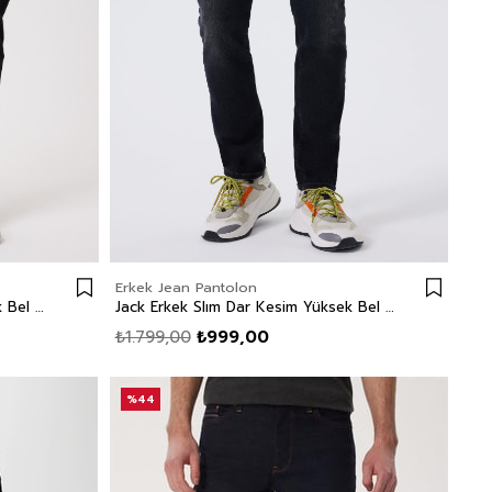
Erkek Jean Pantolon
Jack Erkek Slım Dar Kesim Yüksek Bel Dar Paça Jean Pantolon Siyah
Jack Erkek Slım Dar Kesim Yüksek Bel Dar Paça Jean Pantolon Gri
₺1.799,00
₺999,00
%44