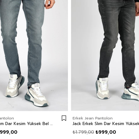
antolon
Erkek Jean Pantolon
Jack Erkek Slım Dar Kesim Yüksek Bel Dar Paça Jean Pantolon Mavi
999,00
₺1.799,00
₺999,00