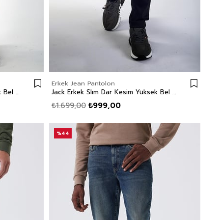
Erkek Jean Pantolon
Jack Erkek Slım Dar Kesim Yüksek Bel Dar Paça Jean Pantolon Mavi
Jack Erkek Slım Dar Kesim Yüksek Bel Dar Paça Jean Pantolon Siyah
₺1.699,00
₺999,00
%44