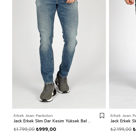
Erkek Jean Pantolon
Erkek Jean P
Jack Erkek Slım Dar Kesim Yüksek Bel Dar Paça Jean Pantolon Mavi
₺1.799,00
₺999,00
₺2.199,00
₺