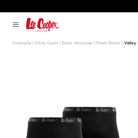
Anasayfa
Erkek Giyim
Erkek Aksesuar
Erkek Boxer
Valley 