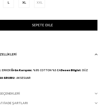
L
XL
XXL
ZELLIKLERI
ERKEK
Ürün Karışımı
%95 COTTON %5 EA
Desen Bilgisi
DÜZ
NA GRUBU
AKSESUAR
SEÇENEKLERI
AT/İADE ŞARTLARI