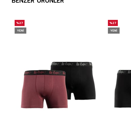
BENZER ÜRÜNLER
%27
%27
YENI
YENI