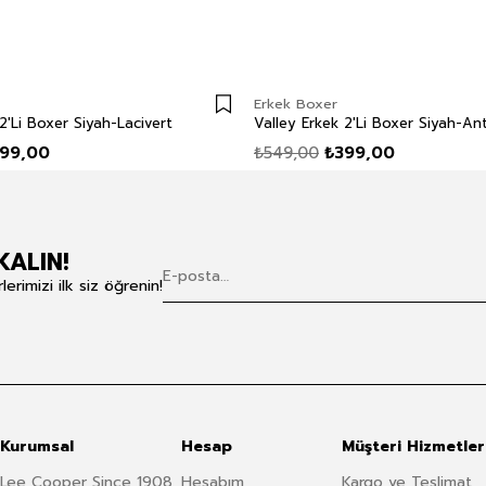
Erkek Boxer
2'Li Boxer Siyah-Lacivert
Valley Erkek 2'Li Boxer Siyah-Ant
99,00
₺549,00
₺399,00
KALIN!
rimizi ilk siz öğrenin!
Kurumsal
Hesap
Müşteri Hizmetler
Lee Cooper Since 1908
Hesabım
Kargo ve Teslimat