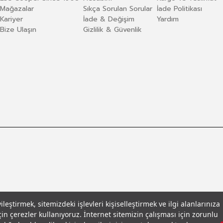
Mağazalar
Sıkça Sorulan Sorular
İade Politikası
Kariyer
İade & Değişim
Yardım
Bize Ulaşın
Gizlilik & Güvenlik
eştirmek, sitemizdeki işlevleri kişiselleştirmek ve ilgi alanlarınıza
in çerezler kullanıyoruz. İnternet sitemizin çalışması için zorunlu
llar
© 2026 Leecooper - Tüm Hakları Saklıdır.