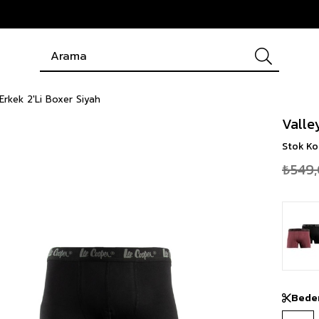
Erkek 2'Li Boxer Siyah
Valle
Stok K
₺549
Bede