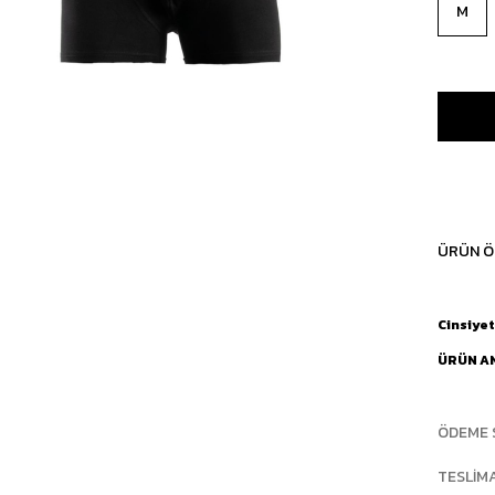
M
ÜRÜN Ö
Cinsiyet
ÜRÜN A
ÖDEME 
TESLIM