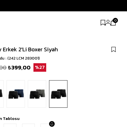
0
y Erkek 2'Li Boxer Siyah
odu
(242 LCM 283001)
,00
₺399,00
27
n Tablosu