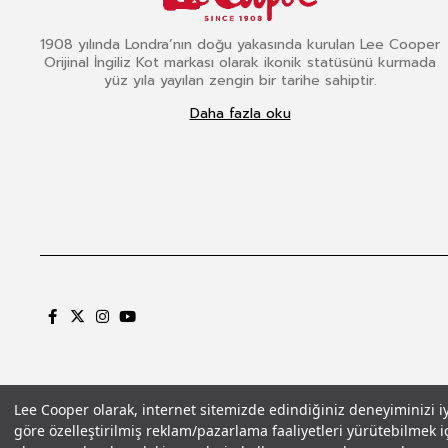
1908 yılında Londra’nın doğu yakasında kurulan Lee Cooper
Orijinal İngiliz Kot markası olarak ikonik statüsünü kurmada
yüz yıla yayılan zengin bir tarihe sahiptir.
Daha fazla oku
Lee Cooper olarak, internet sitemizde edindiğiniz deneyiminizi iyil
göre özelleştirilmiş reklam/pazarlama faaliyetleri yürütebilmek iç
Gizlilik Politikası
Çerez Politikası
KVKK Aydınlatma Metni
Şartlar ve Koşu