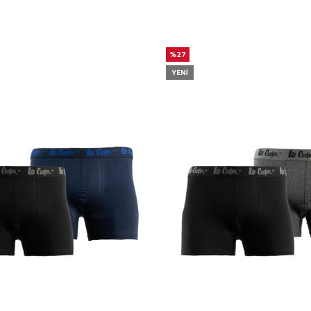
%27
YENI