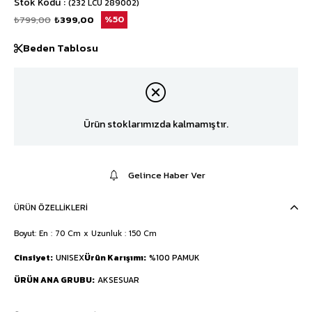
Stok Kodu
(232 LCU 289002)
₺799,00
₺399,00
50
Beden Tablosu
Ürün stoklarımızda kalmamıştır.
Gelince Haber Ver
ÜRÜN ÖZELLIKLERI
Boyut: En : 70 Cm x Uzunluk : 150 Cm
Cinsiyet
UNISEX
Ürün Karışımı
%100 PAMUK
ÜRÜN ANA GRUBU
AKSESUAR