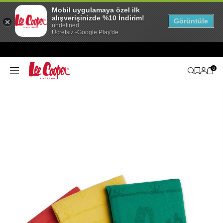
Mobil uygulamaya özel ilk
alışverişinizde %10 İndirim!
Görüntüle
undefined
Ücretsiz -Google Play'de
0