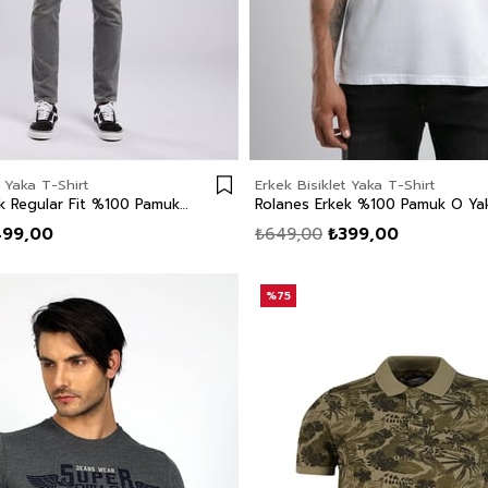
t Yaka T-Shirt
Erkek Bisiklet Yaka T-Shirt
DESAVY Erkek Regular Fit %100 Pamuk Baskılı Bisiklet Yaka T-Shirt Siyah
499,00
₺649,00
₺399,00
%75