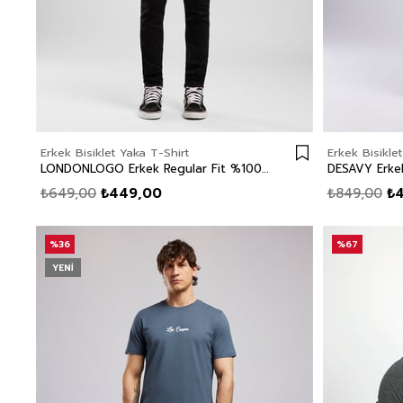
Erkek Bisiklet Yaka T-Shirt
Erkek Bisikle
LONDONLOGO Erkek Regular Fit %100 Pamuk Baskılı Bisiklet Yaka T-Shirt Beyaz
₺649,00
₺449,00
₺849,00
₺
%36
%67
YENI