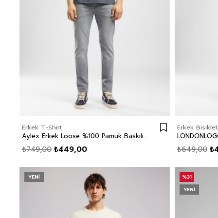
Erkek T-Shirt
Erkek Bisikle
Aylex Erkek Loose %100 Pamuk Baskılı Bisiklet Yaka T-Shirt Mavi
₺749,00
₺449,00
₺649,00
₺
YENI
%31
YENI