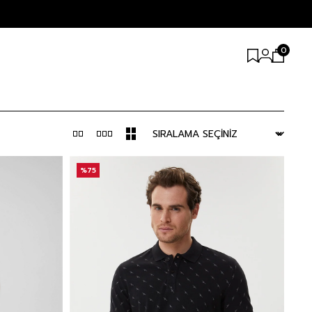
0
%75