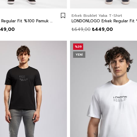
Erkek Bisiklet Yaka T-Shirt
Baselo Erkek Regular Fit %100 Pamuk Basic Bisiklet Yaka T-Shirt Siyah
49,00
₺649,00
₺449,00
%39
YENI