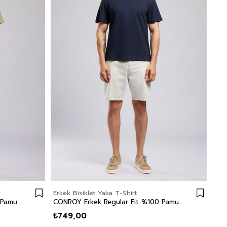
Erkek Bisiklet Yaka T-Shirt
CONROY Erkek Regular Fit %100 Pamuk Baskılı Bisiklet Yaka T-Shirt Yeşil
CONROY Erkek Regular Fit %100 Pamuk Baskılı Bisiklet Yaka T-Shirt Mavi
₺749,00