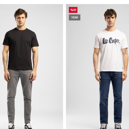
%31
YENI