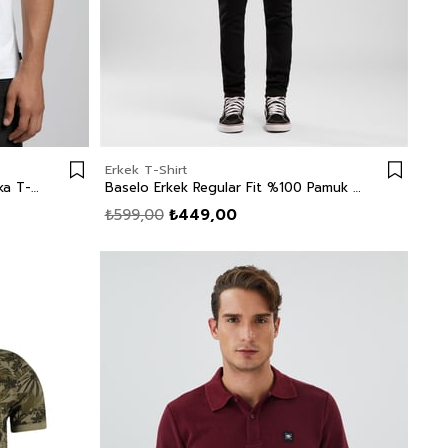
Erkek T-Shirt
Rolanes Erkek %100 Pamuk O Yaka T-Shirt Beyaz
Baselo Erkek Regular Fit %100 Pamuk Basic Bisiklet Yaka T-Shirt Beyaz
₺599,00
₺449,00