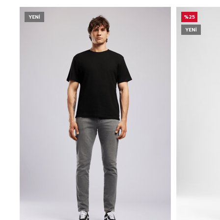
YENI
%25
YENI