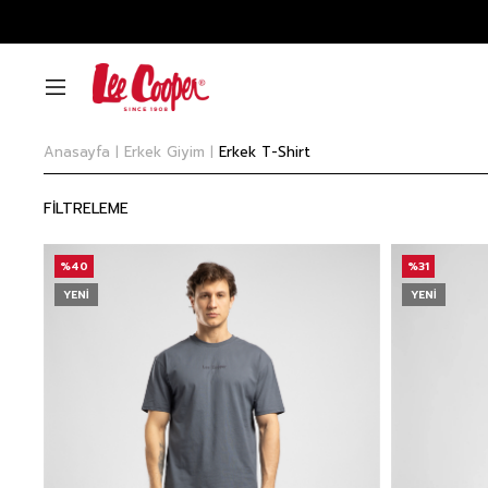
Anasayfa
Erkek Giyim
Erkek T-Shirt
FİLTRELEME
%40
%31
YENI
YENI