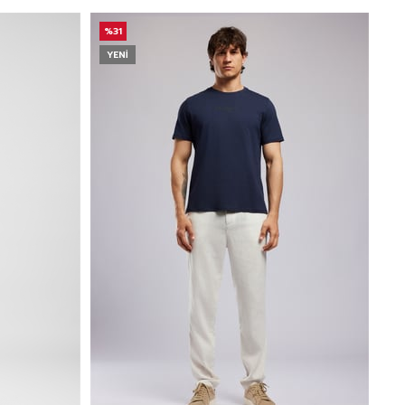
%31
YENI