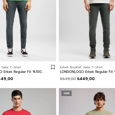
t Yaka T-Shirt
Erkek Bisiklet Yaka T-Shirt
LONDONLOGO Erkek Regular Fit %100 Pamuk Baskılı Bisiklet Yaka T-Shirt Yeşil
449,00
₺649,00
₺449,00
YENI