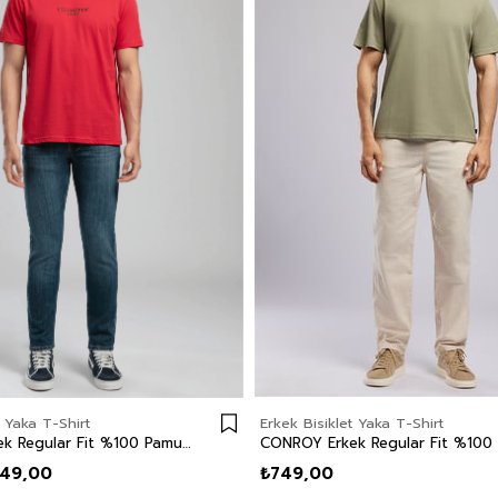
t Yaka T-Shirt
Erkek Bisiklet Yaka T-Shirt
OSWALD Erkek Regular Fit %100 Pamuk Baskılı Bisiklet Yaka T-Shirt Kırmızı
49,00
₺749,00