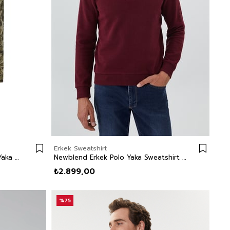
Erkek Sweatshirt
Joseph Erkek %100 Pamuk Polo Yaka Pike T-Shirt Haki
Newblend Erkek Polo Yaka Sweatshirt Bordo
₺2.899,00
%75