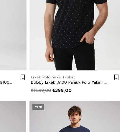
Erkek Polo Yaka T-Shirt
LONDONLOGO Erkek Regular Fit %100 Pamuk Baskılı Bisiklet Yaka T-Shirt Beyaz
Bobby Erkek %100 Pamuk Polo Yaka T-Shirt Siyah
₺1.599,00
₺399,00
YENI