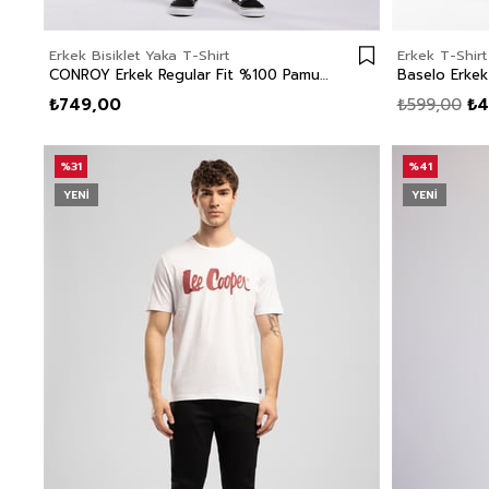
Erkek Bisiklet Yaka T-Shirt
Erkek T-Shirt
CONROY Erkek Regular Fit %100 Pamuk Baskılı Bisiklet Yaka T-Shirt Siyah
₺749,00
₺599,00
₺4
%31
%41
YENI
YENI