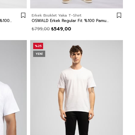
Erkek Bisiklet Yaka T-Shirt
LONDONLOGO Erkek Regular Fit %100 Pamuk Baskılı Bisiklet Yaka T-Shirt Beyaz
OSWALD Erkek Regular Fit %100 Pamuk Baskılı Bisiklet Yaka T-Shirt Mavi
₺799,00
₺549,00
%25
YENI