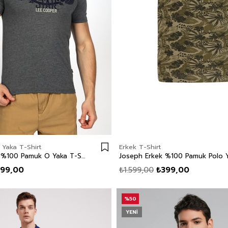
t Yaka T-Shirt
Erkek T-Shirt
Sertiw Erkek %100 Pamuk O Yaka T-Shirt Antrasit Melanj
99,00
₺1.599,00
₺399,00
%50
YENI