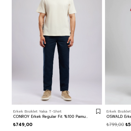
Erkek Bisiklet Yaka T-Shirt
Erkek Bisikle
CONROY Erkek Regular Fit %100 Pamuk Baskılı Bisiklet Yaka T-Shirt Beyaz
₺749,00
₺799,00
₺5