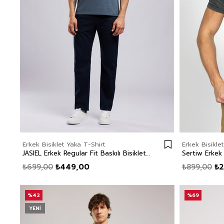
Erkek Bisiklet Yaka T-Shirt
Erkek Bisikle
JASIEL Erkek Regular Fit Baskılı Bisiklet Yaka T-Shirt İndigo
₺699,00
₺449,00
₺899,00
₺2
%42
%69
YENI