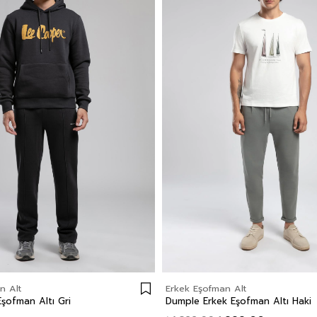
n Alt
Erkek Eşofman Alt
Eşofman Altı Gri
Dumple Erkek Eşofman Altı Haki