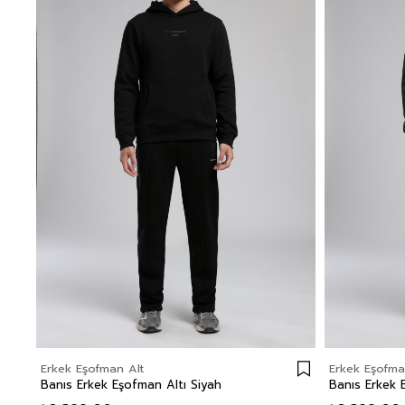
Erkek Eşofman Alt
Erkek Eşofma
Banıs Erkek Eşofman Altı Siyah
Banıs Erkek 