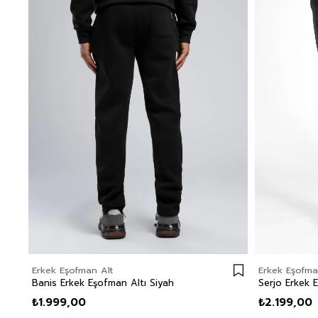
Erkek Eşofman Alt
Erkek Eşofma
Banis Erkek Eşofman Altı Siyah
Serjo Erkek 
₺1.999,00
₺2.199,00