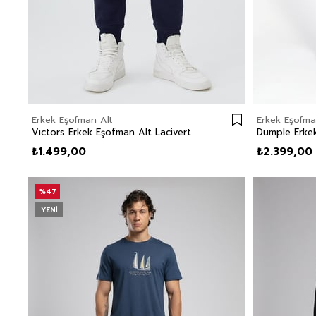
Erkek Eşofman Alt
Erkek Eşofma
Vıctors Erkek Eşofman Alt Lacivert
Dumple Erkek
₺1.499,00
₺2.399,00
%47
YENI