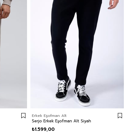
Erkek Eşofman Alt
Serjo Erkek Eşofman Alt Siyah
₺1.599,00