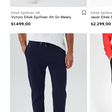
Erkek Eşofman Alt
Erkek Eşofma
Vıctors Erkek Eşofman Alt Gri Melanj
Javier Erkek 
₺1.499,00
₺2.299,00