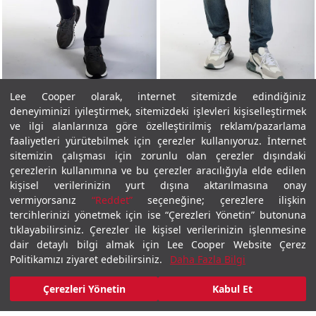
Lee Cooper olarak, internet sitemizde edindiğiniz
Erkek Jean Pantolon
Erkek Jean Pantolon
deneyiminizi iyileştirmek, sitemizdeki işlevleri kişiselleştirmek
Jack Erkek Slım Dar
Jack Erkek Slım Dar
ve ilgi alanlarınıza göre özelleştirilmiş reklam/pazarlama
Kesim Yüksek Bel Dar
Kesim Yüksek Bel Dar
faaliyetleri yürütebilmek için çerezler kullanıyoruz. İnternet
Paça Jean Pantolon
Paça Jean Pantolon
₺1.699,00
₺999,00
₺2.199,00
₺999,00
Siyah
Mavi
sitemizin çalışması için zorunlu olan çerezler dışındaki
çerezlerin kullanımına ve bu çerezler aracılığıyla elde edilen
%41
%55
kişisel verilerinizin yurt dışına aktarılmasına onay
vermiyorsanız
“Reddet”
seçeneğine; çerezlere ilişkin
tercihlerinizi yönetmek için ise “Çerezleri Yönetin” butonuna
tıklayabilirsiniz. Çerezler ile kişisel verilerinizin işlenmesine
dair detaylı bilgi almak için Lee Cooper Website Çerez
Politikamızı ziyaret edebilirsiniz.
Daha Fazla Bilgi
Çerezleri Yönetin
Kabul Et