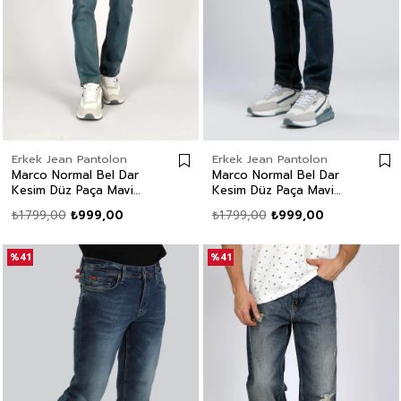
Erkek Jean Pantolon
Erkek Jean Pantolon
Marco Normal Bel Dar
Marco Normal Bel Dar
Kesim Düz Paça Mavi
Kesim Düz Paça Mavi
Erkek Jean Pantolon
Erkek Jean Pantolon
₺1.799,00
₺999,00
₺1.799,00
₺999,00
%41
%41