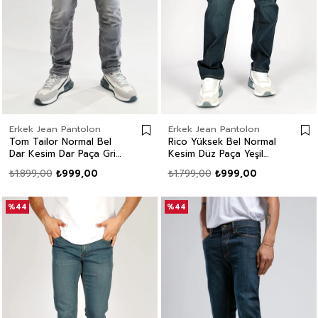
Erkek Jean Pantolon
Erkek Jean Pantolon
Tom Tailor Normal Bel
Rico Yüksek Bel Normal
Dar Kesim Dar Paça Gri
Kesim Düz Paça Yeşil
Erkek Jean Pantolon
Erkek Jean Pantolon
₺1.899,00
₺999,00
₺1.799,00
₺999,00
%44
%44