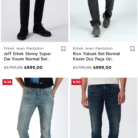
Erkek Jean Pantolon
Erkek Jean Pantolon
Jeff Erkek Skınny Süper
Rico Yüksek Bel Normal
Dar Kesim Normal Bel
Kesim Düz Paça Gri
Dar Paça Jean Pantolon
Erkek Jean Pantolon
₺1.799,00
₺999,00
₺1.799,00
₺999,00
Siyah
%38
%50