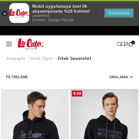
Mobil uygulamaya özel ilk
alışverişinizde %10 İndirim!
Görüntüle
undefined
Ücretsiz -Google Play'de
0
Anasayfa
Erkek Giyim
Erkek Sweatshirt
FILTRELEME
SIRALAMA
%28