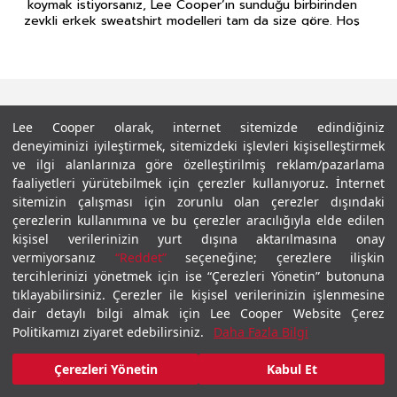
koymak istiyorsanız, Lee Cooper’ın sunduğu birbirinden
zevkli erkek sweatshirt modelleri tam da size göre. Hoş
bir
erkek T-shirt
üstüne giyebileceğiniz ya da bir
erkek jean pantolon
ile kombinleyebileceğiniz erkek
sweatshirt modelleri, Lee Cooper kalitesi ile en uygun
fiyatlardan beğeninize sunulur.
Zengin renk seçeneği ve birbirinden uygun fiyatlı ürünler
ile ön plana çıkan Lee Cooper erkek sweatshirt
Lee Cooper olarak, internet sitemizde edindiğiniz
E-BÜLTENE KAYIT OLUN, GÜNCEL KALIN!
seçenekleri, her zaman en iyisini isteyen tarz sahibi
deneyiminizi iyileştirmek, sitemizdeki işlevleri kişiselleştirmek
Haber bültenimize kolayca kaydolun, en güncel haberlerimizi ilk siz
beylerin bir numaralı tercihidir.
öğrenin!
ve ilgi alanlarınıza göre özelleştirilmiş reklam/pazarlama
En Tarz Erkek Sweatshirt Modelleri ile
faaliyetleri yürütebilmek için çerezler kullanıyoruz. İnternet
Kayıt Ol
Farkınızı Ortaya Koyun!
sitemizin çalışması için zorunlu olan çerezler dışındaki
çerezlerin kullanımına ve bu çerezler aracılığıyla elde edilen
Birbirinden zevkli erkek sweatshirt modelleri ile tarzınıza
kişisel verilerinizin yurt dışına aktarılmasına onay
tarz katın! Lee Cooper’ın sunduğu birbirinden şık erkek
vermiyorsanız
“Reddet”
seçeneğine; çerezlere ilişkin
düz sweatshirt modelleri, farklı kombinlerde rahatlıkla
tercihlerinizi yönetmek için ise “Çerezleri Yönetin” butonuna
kullanılıp tarzınızı ortaya koymanıza olanak tanır.
tıklayabilirsiniz. Çerezler ile kişisel verilerinizin işlenmesine
Farklı renk ve desen seçeneğine sahip olan erkek
dair detaylı bilgi almak için Lee Cooper Website Çerez
sweatshirt seçenekleri; her zevke uygun modeller ile
1908 yılında Londra’nın doğu yakasında kurulan Lee Cooper Orijinal
Politikamızı ziyaret edebilirsiniz.
Daha Fazla Bilgi
tarzını bilen erkeklerin bir numaralı tercihidir. Desenli bir
İngiliz Kot markası olarak ikonik statüsünü kurmada yüz yıla yayılan
zengin bir tarihe sahiptir.
sweatshirt seçeneği ile girdiğiniz her ortamda tarzınızı
gözler önüne serebilir, farkınızı ortaya koyabilirsiniz. Eğer
Çerezleri Yönetin
Kabul Et
Daha fazla oku
kış aylarında giymek için bir erkek sweatshirt arıyorsanız,