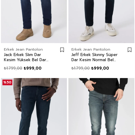
Erkek Jean Pantolon
Erkek Jean Pantolon
Jack Erkek Slım Dar
Jeff Erkek Skınny Süper
Kesim Yüksek Bel Dar
Dar Kesim Normal Bel
Paça Jean Pantolon
Dar Paça Jean Pantolon
₺1.799,00
₺999,00
₺1.799,00
₺999,00
Mavi
Mavi
%50