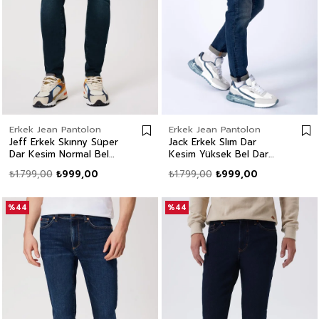
Erkek Jean Pantolon
Erkek Jean Pantolon
Jeff Erkek Skınny Süper
Jack Erkek Slım Dar
Dar Kesim Normal Bel
Kesim Yüksek Bel Dar
Dar Paça Jean Pantolon
Paça Jean Pantolon
₺1.799,00
₺999,00
₺1.799,00
₺999,00
Mavi
Mavi
%44
%44