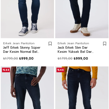
Erkek Jean Pantolon
Erkek Jean Pantolon
Jeff Erkek Skınny Süper
Jack Erkek Slım Dar
Dar Kesim Normal Bel
Kesim Yüksek Bel Dar
Dar Paça Jean Pantolon
Paça Jean Pantolon
₺1.799,00
₺999,00
₺1.799,00
₺999,00
Mavi
Mavi
%44
%44