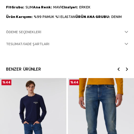
FitGrubu
SLIM
Ana Renk
MAVİ
Cinsiyet
ERKEK
Ürün Karışımı
%99 PAMUK %1 ELASTAN
ÜRÜN ANA GRUBU
DENIM
ÖDEME SEÇENEKLERI
TESLIMAT/İADE ŞARTLARI
BENZER ÜRÜNLER
%44
%44