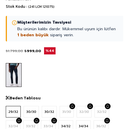
Stok Kodu
(241 LCM 121075)
Müşterilerimizin Tavsiyesi
Bu ürünün kalıbı dardır. Mükemmel uyum için lütfen
1 beden büyük
sipariş verin.
₺1.799,00
₺999,00
44
Beden Tablosu
29/32
30/30
30/32
31/30
32/30
32/32
32/34
33/32
33/34
34/32
34/34
36/32