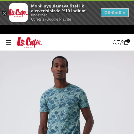
Mobil uygulamaya özel ilk
alışverişinizde %10 İndirim!
Görüntüle
undefined
Ücretsiz -Google Play'de
0