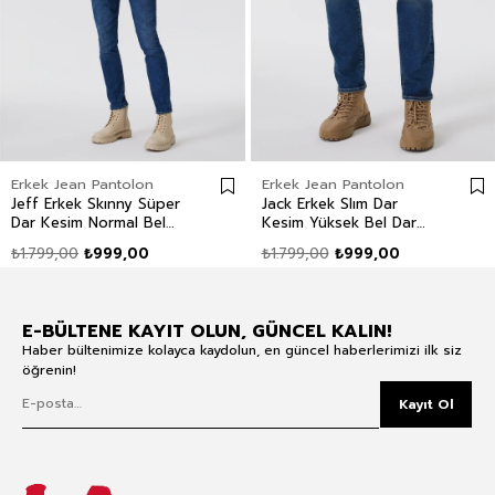
Erkek Jean Pantolon
Erkek Jean Pantolon
Jeff Erkek Skınny Süper
Jack Erkek Slım Dar
Dar Kesim Normal Bel
Kesim Yüksek Bel Dar
Dar Paça Jean Pantolon
Paça Jean Pantolon Mavi
₺1.799,00
₺999,00
₺1.799,00
₺999,00
Mavi
E-BÜLTENE KAYIT OLUN, GÜNCEL KALIN!
Haber bültenimize kolayca kaydolun, en güncel haberlerimizi ilk siz
öğrenin!
Kayıt Ol