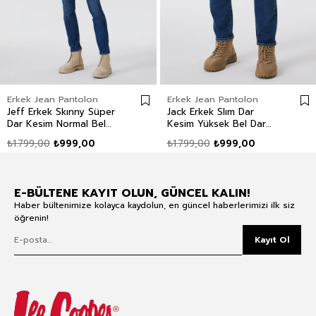
Erkek Jean Pantolon
Erkek Jean Pantolon
Jeff Erkek Skınny Süper
Jack Erkek Slım Dar
Dar Kesim Normal Bel
Kesim Yüksek Bel Dar
Dar Paça Jean Pantolon
Paça Jean Pantolon Mavi
₺1.799,00
₺999,00
₺1.799,00
₺999,00
Mavi
E-BÜLTENE KAYIT OLUN, GÜNCEL KALIN!
Haber bültenimize kolayca kaydolun, en güncel haberlerimizi ilk siz
öğrenin!
Kayıt Ol