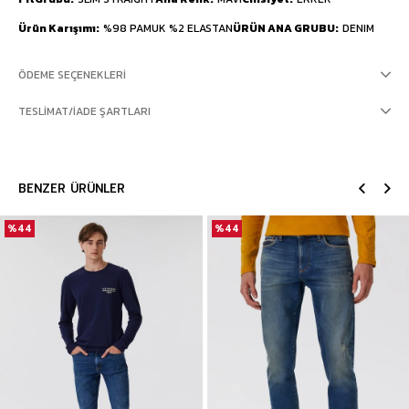
Ürün Karışımı
%98 PAMUK %2 ELASTAN
ÜRÜN ANA GRUBU
DENIM
ÖDEME SEÇENEKLERI
TESLIMAT/İADE ŞARTLARI
BENZER ÜRÜNLER
%44
%44