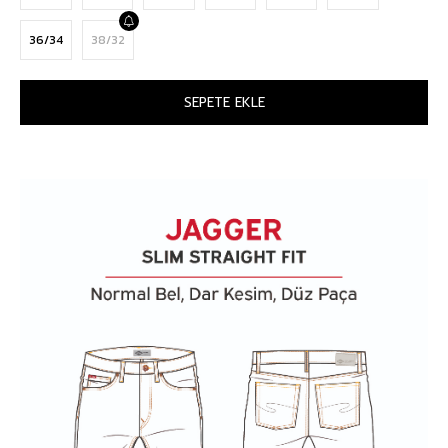
36/34
38/32