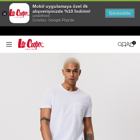
Mobil uygulamaya özel ilk
alışverişinizde %10 İndirim!
Görüntüle
undefined
Ücretsiz -Google Play'de
0