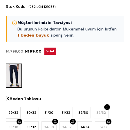
Stok Kodu
(232 LCM 121053)
Müşterilerimizin Tavsiyesi
Bu ürünün kalıbı dardır. Mükemmel uyum için lütfen
1 beden büyük
sipariş verin.
₺1.799,00
₺999,00
44
Beden Tablosu
29/32
30/32
31/30
31/32
32/30
32/32
33/30
33/32
34/30
34/32
34/34
36/32