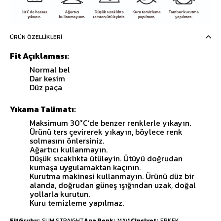
ÜRÜN ÖZELLIKLERI
Fit Açıklaması:
Normal bel
Dar kesim
Düz paça
Yıkama Talimatı:
Maksimum 30°C’de benzer renklerle yıkayın.
Ürünü ters çevirerek yıkayın, böylece renk
solmasını önlersiniz.
Ağartıcı kullanmayın.
Düşük sıcaklıkta ütüleyin. Ütüyü doğrudan
kumaşa uygulamaktan kaçının.
Kurutma makinesi kullanmayın. Ürünü düz bir
alanda, doğrudan güneş ışığından uzak, doğal
yollarla kurutun.
Kuru temizleme yapılmaz.
FitGrubu
SLIM STRAIGHT
Ana Renk
MAVİ
Cinsiyet
ERKEK