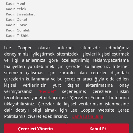
Kadın Mont
Kadın Yelek
Kadın Sweatshirt
Kadın Ceket
Kadın Elbise
Kadın Gömlek
Kadın T-Shirt
Kadın Pantolon
Lee Cooper olarak, internet sitemizde edindiğiniz
deneyiminizi iyileştirmek, sitemizdeki işlevleri kişiselleştirmek
ve ilgi alanlarınıza göre özelleştirilmiş reklam/pazarlama
faaliyetleri yürütebilmek için çerezler kullanıyoruz. İnternet
sitemizin çalışması için zorunlu olan çerezler dışındaki
çerezlerin kullanımına ve bu çerezler aracılığıyla elde edilen
kişisel verilerinizin yurt dışına aktarılmasına onay
vermiyorsanız
“Reddet”
seçeneğine; çerezlere ilişkin
Gizlilik Politikası
Çerez Politikası
KVKK Aydınlatma Metni
Şartlar ve Koşullar
tercihlerinizi yönetmek için ise “Çerezleri Yönetin” butonuna
© 2026 Leecooper - Tüm Hakları Saklıdır.
tıklayabilirsiniz. Çerezler ile kişisel verilerinizin işlenmesine
dair detaylı bilgi almak için Lee Cooper Website Çerez
Politikamızı ziyaret edebilirsiniz.
Daha Fazla Bilgi
Çerezleri Yönetin
Kabul Et