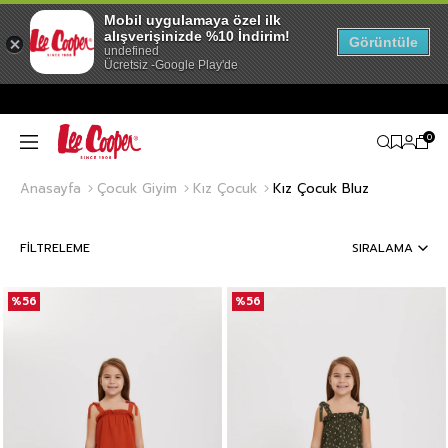
Mobil uygulamaya özel ilk
alışverişinizde %10 İndirim!
Görüntüle
undefined
Ücretsiz -Google Play'de
0
Anasayfa
Çocuk Giyim
Kız Çocuk
Kız Çocuk Bluz
FILTRELEME
SIRALAMA
%56
%56