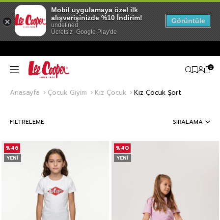
Mobil uygulamaya özel ilk
alışverişinizde %10 İndirim!
Görüntüle
undefined
Ücretsiz -Google Play'de
0
Anasayfa
Çocuk Giyim
Kız Çocuk
Kız Çocuk Şort
FILTRELEME
SIRALAMA
%46
%40
YENI
YENI