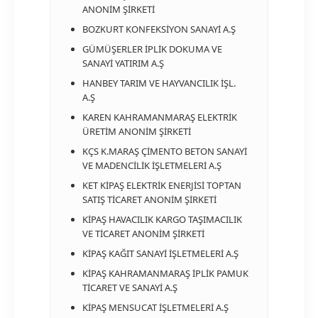
ANONİM ŞİRKETİ
BOZKURT KONFEKSİYON SANAYİ A.Ş
GÜMÜŞERLER İPLİK DOKUMA VE
SANAYİ YATIRIM A.Ş
HANBEY TARIM VE HAYVANCILIK İŞL.
A.Ş
KAREN KAHRAMANMARAŞ ELEKTRİK
ÜRETİM ANONİM ŞİRKETİ
KÇS K.MARAŞ ÇİMENTO BETON SANAYİ
VE MADENCİLİK İŞLETMELERİ A.Ş
KET KİPAŞ ELEKTRİK ENERJİSİ TOPTAN
SATIŞ TİCARET ANONİM ŞİRKETİ
KİPAŞ HAVACILIK KARGO TAŞIMACILIK
VE TİCARET ANONİM ŞİRKETİ
KİPAŞ KAĞIT SANAYİ İŞLETMELERİ A.Ş
KİPAŞ KAHRAMANMARAŞ İPLİK PAMUK
TİCARET VE SANAYİ A.Ş
KİPAŞ MENSUCAT İŞLETMELERİ A.Ş