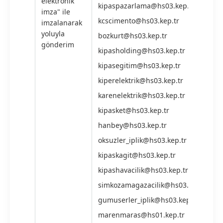
elektronik
kipaspazarlama@hs03.kep.tr
imza" ile
kcscimento@hs03.kep.tr
imzalanarak
yoluyla
bozkurt@hs03.kep.tr
gönderim
kipasholding@hs03.kep.tr
kipasegitim@hs03.kep.tr
kiperelektrik@hs03.kep.tr
karenelektrik@hs03.kep.tr
kipasket@hs03.kep.tr
hanbey@hs03.kep.tr
oksuzler_iplik@hs03.kep.tr
kipaskagit@hs03.kep.tr
kipashavacilik@hs03.kep.tr
simkozamagazacilik@hs03.kep.tr
gumuserler_iplik@hs03.kep.tr
marenmaras@hs01.kep.tr