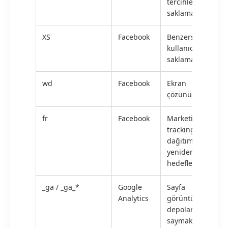
tercihlerini
saklamak için
XS
Facebook
Benzersiz bir
kullanıcı kimliğini
saklamak için
wd
Facebook
Ekran
çözünürlüğü
fr
Facebook
Marketing/
tracking reklam
dağıtımı veya
yeniden
hedefleme
_ga / _ga_*
Google
Sayfa
Analytics
görüntülemelerin
depolamak ve
saymak için