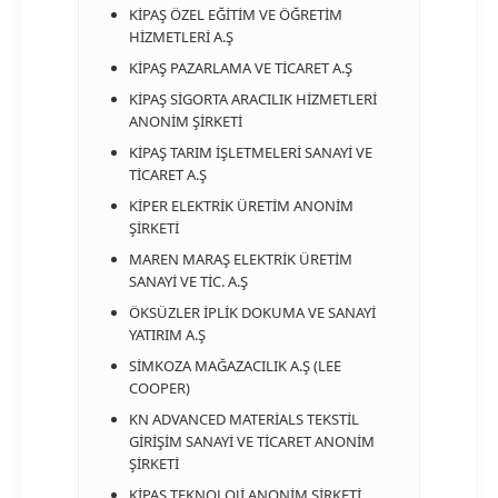
KİPAŞ ÖZEL EĞİTİM VE ÖĞRETİM
HİZMETLERİ A.Ş
KİPAŞ PAZARLAMA VE TİCARET A.Ş
KİPAŞ SİGORTA ARACILIK HİZMETLERİ
ANONİM ŞİRKETİ
KİPAŞ TARIM İŞLETMELERİ SANAYİ VE
TİCARET A.Ş
KİPER ELEKTRİK ÜRETİM ANONİM
ŞİRKETİ
MAREN MARAŞ ELEKTRİK ÜRETİM
SANAYİ VE TİC. A.Ş
ÖKSÜZLER İPLİK DOKUMA VE SANAYİ
YATIRIM A.Ş
SİMKOZA MAĞAZACILIK A.Ş (LEE
COOPER)
KN ADVANCED MATERİALS TEKSTİL
GİRİŞİM SANAYİ VE TİCARET ANONİM
ŞİRKETİ
KİPAŞ TEKNOLOJİ ANONİM ŞİRKETİ