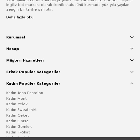
1908 yılında Londra’nın doğu yakasında kurulan Lee Cooper Orijinal
İngiliz Kot markası olarak ikonik statüsünü kurmada yüz yıla yayılan
zengin bir tarihe sahiptir.
Daha fazla oku
Kurumsal
Hesap
Müşteri Hizmetleri
Erkek Popüler Kategoriler
Kadın Popüler Kategoriler
Kadın Jean Pantolon
Kadın Mont
Kadın Yelek
Kadın Sweatshirt
Kadın Ceket
Kadın Elbise
Kadın Gömlek
Kadın T-Shirt
Kadın Pantolon