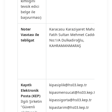
kimliğini
tevsik edici
belge ile
başvurması)
Noter
Karacasu Karaziyaret Mahallesi
Vasıtası ile
Fatih Sultan Mehmet Caddesi
tebligat
No:1/A Dulkadiroğlu,
KAHRAMANMARAŞ
Kayıtlı
kipasiplik@hs03.kep.tr
Elektronik
kipasmensucat@hs03.kep.tr
Posta (KEP)
kipassigorta@hs03.kep.tr
İlgili Şirketin
"Güvenli
kipastarim@hs03.kep.tr