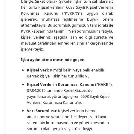
bilinçle, Şirket olarak, Şirkete ilişkin tüm şahıslara ait
her türlü kişisel verilerin 6698 Sayılı Kişisel Verilerin
Korunması Kanunu ("KVKK")'na uygun olarak
işlenerek, muhafaza edilmesine büyük önem
atfetmekteyiz. Bu sorumluluğumuzun tam idraki ile
KVKK kapsamında tanımlı "Veri Sorumlusu" sıfatıyla,
kişisel verilerinizi aşağıda izah edildiği surette ve
mevzuat tarafından emredilen sınırlar çerçevesinde
işlemekteyiz.
İşbu aydınlatma metninde geçen;
Kişisel Veri:
Kimliği belirli veya belirlenebilir
gerçek kişiye ilişkin her türlü bilgiyi,
Kişisel Verilerin Korunması Kanunu ("KVKK"):
07.04.2016 tarihinde Resmî Gazete'de
yayımlanarak yürürlüğe giren 6698 Sayılı Kişisel
Verilerin Korunması Kanunu'nu,
Veri Sorumlusu:
Kişisel verilerin işleme
amaçlarını ve vasıtalarını belirleyen, veri kayıt
sisteminin kurulmasından ve yönetilmesinden
sorumlu olan gerçek veya tüzel kişiyi,