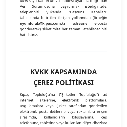
6698 sayılı Kanun'un 7. maddesi uyarınca doğrudan
Veri Sorumlusuna başvurmak istediğinizde,
taleplerinizi yukarıda "Başvuru Kanalları"
tablosunda belirtilen iletişim yollarından (örneğin
uyumluluk@kipas.com.tr
adresine e-posta
göndererek) şirketimize her zaman iletebileceğinizi
hatırlatırız.
KVKK KAPSAMINDA
ÇEREZ POLİTİKASI
Kipaş Topluluğu'na ("Şirketler Topluluğu") ait
internet sitelerine, elektronik platformlara,
uygulamalara veya Şirket tarafından gönderilen
elektronik posta iletilerine veya reklamlara erişim
sırasımda, kullanıcıların bilgisayarına, cep
telefonuna, tabletine veya kullanılan diğer cihazlara