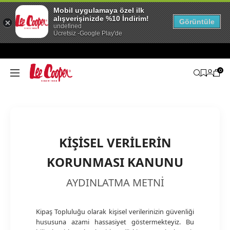
Mobil uygulamaya özel ilk
alışverişinizde %10 İndirim!
Görüntüle
undefined
Ücretsiz -Google Play'de
0
KİŞİSEL VERİLERİN
KORUNMASI KANUNU
AYDINLATMA METNİ
Kipaş Topluluğu olarak kişisel verilerinizin güvenliği
hususuna azami hassasiyet göstermekteyiz. Bu