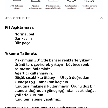
ÜRÜN ÖZELLIKLERI
Fit Açıklaması:
Normal bel
Dar kesim
Düz paça
Yıkama Talimatı:
Maksimum 30°C’de benzer renklerle yıkayın.
Ürünü ters çevirerek yıkayın, böylece renk
solmasını önlersiniz.
Ağartıcı kullanmayın.
Düşük sıcaklıkta ütüleyin. Ütüyü doğrudan
kumaşa uygulamaktan kaçının.
Kurutma makinesi kullanmayın. Ürünü düz bir
alanda, doğrudan güneş ışığından uzak, doğal
yollarla kurutun.
Kuru temizleme yapılmaz.
FitGrubu
SLIM STRAIGHT
Ana Renk
MAVİ
Cinsiyet
ERKEK