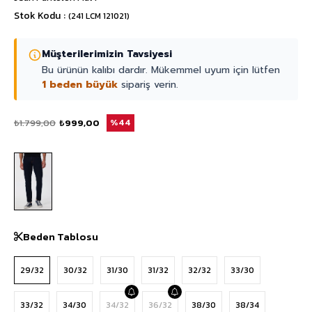
Stok Kodu
(241 LCM 121021)
Müşterilerimizin Tavsiyesi
Bu ürünün kalıbı dardır. Mükemmel uyum için lütfen
1 beden büyük
sipariş verin.
₺1.799,00
₺999,00
44
Beden Tablosu
29/32
30/32
31/30
31/32
32/32
33/30
33/32
34/30
34/32
36/32
38/30
38/34