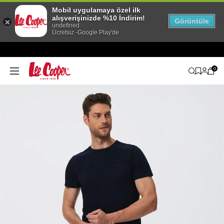
Mobil uygulamaya özel ilk
alışverişinizde %10 İndirim!
Görüntüle
undefined
Ücretsiz -Google Play'de
0