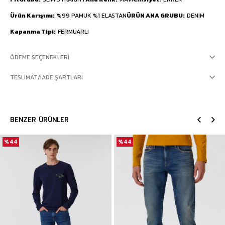
Ürün Karışımı
%99 PAMUK %1 ELASTAN
ÜRÜN ANA GRUBU
DENIM
Kapanma Tipi
FERMUARLI
ÖDEME SEÇENEKLERI
TESLIMAT/İADE ŞARTLARI
BENZER ÜRÜNLER
%44
%44