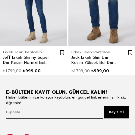
Erkek Jean Pantolon
Erkek Jean Pantolon
Jeff Erkek Skınny Süper
Jack Erkek Slım Dar
Dar Kesim Normal Bel
Kesim Yüksek Bel Dar
Dar Paça Jean Pantolon
Paça Jean Pantolon Mavi
₺1.799,00
₺999,00
₺1.799,00
₺999,00
Mavi
E-BÜLTENE KAYIT OLUN, GÜNCEL KALIN!
Haber bültenimize kolayca kaydolun, en güncel haberlerimizi ilk siz
öğrenin!
Kayıt Ol