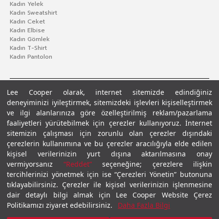
Kadın Yelek
Kadın Sweatshirt
Kadın Ceket
Kadın Elbise
Kadın Gömlek
Kadın T-Shirt
Kadın Pantolon
Lee Cooper olarak, internet sitemizde edindiğiniz
deneyiminizi iyileştirmek, sitemizdeki işlevleri kişiselleştirmek
ve ilgi alanlarınıza göre özelleştirilmiş reklam/pazarlama
faaliyetleri yürütebilmek için çerezler kullanıyoruz. İnternet
sitemizin çalışması için zorunlu olan çerezler dışındaki
çerezlerin kullanımına ve bu çerezler aracılığıyla elde edilen
Gizlilik Politikası
Çerez Politikası
KVKK Aydınlatma Metni
Şartlar ve Koşullar
kişisel verilerinizin yurt dışına aktarılmasına onay
© 2026 Leecooper - Tüm Hakları Saklıdır.
vermiyorsanız
“Reddet”
seçeneğine; çerezlere ilişkin
tercihlerinizi yönetmek için ise “Çerezleri Yönetin” butonuna
tıklayabilirsiniz. Çerezler ile kişisel verilerinizin işlenmesine
dair detaylı bilgi almak için Lee Cooper Website Çerez
Politikamızı ziyaret edebilirsiniz.
Daha Fazla Bilgi