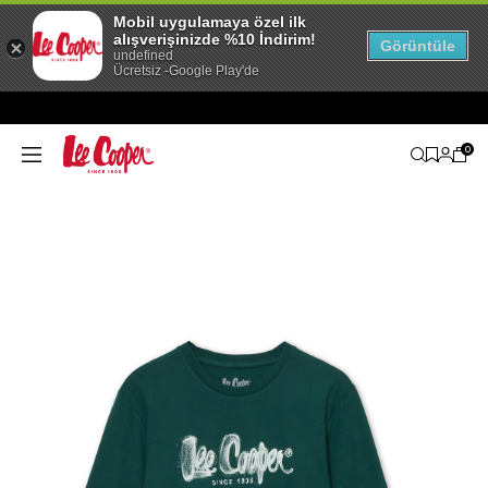
Mobil uygulamaya özel ilk
alışverişinizde %10 İndirim!
Görüntüle
undefined
Ücretsiz -Google Play'de
0