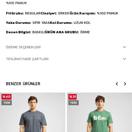
%100 PAMUK
FitGrubu
REGULAR
Cinsiyet
ERKEK
Ürün Karışımı
%100 PAMUK
Yaka Durumu
SIFIR YAKA
Kol Durumu
UZUN KOL
Desen Bilgisi
BASKILI
ÜRÜN ANA GRUBU
ÖRME
ÖDEME SEÇENEKLERI
TESLIMAT/İADE ŞARTLARI
BENZER ÜRÜNLER
%40
%31
YENI
YENI