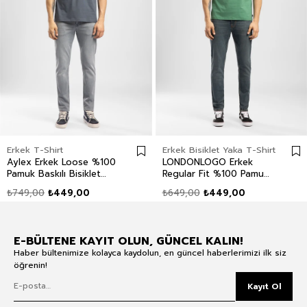
Erkek T-Shirt
Erkek Bisiklet Yaka T-Shirt
Aylex Erkek Loose %100
LONDONLOGO Erkek
Pamuk Baskılı Bisiklet
Regular Fit %100 Pamuk
Yaka T-Shirt Mavi
Baskılı Bisiklet Yaka T-
₺749,00
₺449,00
₺649,00
₺449,00
Shirt Yeşil
E-BÜLTENE KAYIT OLUN, GÜNCEL KALIN!
Haber bültenimize kolayca kaydolun, en güncel haberlerimizi ilk siz
öğrenin!
Kayıt Ol