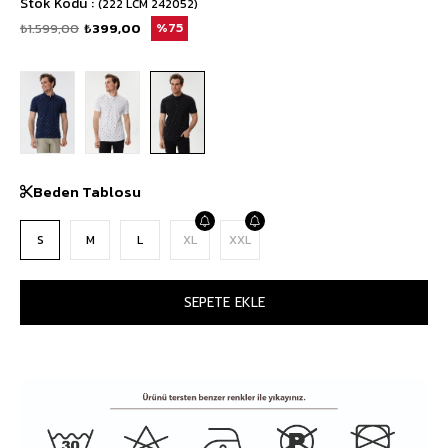
Stok Kodu
(222 LCM 242052)
₺1.599,00
₺399,00
75
Beden Tablosu
S
M
L
XL
XXL