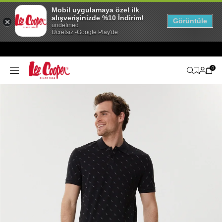
Mobil uygulamaya özel ilk
alışverişinizde %10 İndirim!
Görüntüle
undefined
Ücretsiz -Google Play'de
0