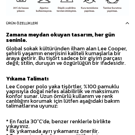
ÜRÜN ÖZELLIKLERI
Zamana meydan okuyan tasarım, her gün
seninle.
Global sokak kültüründen ilham alan Lee Cooper,
şehirli yaşamın enerjisini kaliteli kumaşlarla bir
araya getirir. Bu tişört sadece bir giyim parçası
değil; stilin, duruşun ve özgürlüğün bir ifadesidir.
Yıkama Talimatı
Lee Cooper polo yaka tişörtler, %100 pamuklu
yapısıyla doğal nefes alabilirlik ve maksimum
konfor sunar. Uzun ömürlü kullanım ve renk
canlılığını korumak için lütfen aşağıdaki bakım
talimatlarına uyunuz:
* En fazla 30°C’de, benzer renklerle birlikte
yıkayınız.
* İlk yıkamada ayrı yıkamanız önerilir.