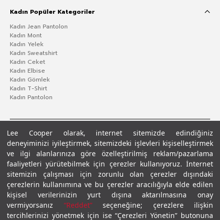
Kadın Popüler Kategoriler
Kadın Jean Pantolon
Kadın Mont
Kadın Yelek
Kadın Sweatshirt
Kadın Ceket
Kadın Elbise
Kadın Gömlek
Kadın T-Shirt
Kadın Pantolon
Lee Cooper olarak, internet sitemizde edindiğiniz
deneyiminizi iyileştirmek, sitemizdeki işlevleri kişiselleştirmek
ve ilgi alanlarınıza göre özelleştirilmiş reklam/pazarlama
faaliyetleri yürütebilmek için çerezler kullanıyoruz. İnternet
sitemizin çalışması için zorunlu olan çerezler dışındaki
çerezlerin kullanımına ve bu çerezler aracılığıyla elde edilen
Gizlilik Politikası
Çerez Politikası
KVKK Aydınlatma Metni
Şartlar ve Koşullar
kişisel verilerinizin yurt dışına aktarılmasına onay
© 2026 Leecooper - Tüm Hakları Saklıdır.
vermiyorsanız
“Reddet”
seçeneğine; çerezlere ilişkin
tercihlerinizi yönetmek için ise “Çerezleri Yönetin” butonuna