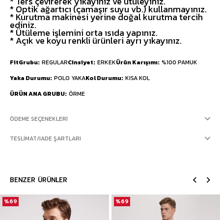
* Ters çevirerek yıkayınız ve ütüleyiniz.
* Optik ağartıcı (çamaşır suyu vb.) kullanmayınız.
* Kurutma makinesi yerine doğal kurutma tercih
ediniz.
* Ütüleme işlemini orta ısıda yapınız.
* Açık ve koyu renkli ürünleri ayrı yıkayınız.
FitGrubu
REGULAR
Cinsiyet
ERKEK
Ürün Karışımı
%100 PAMUK
Yaka Durumu
POLO YAKA
Kol Durumu
KISA KOL
ÜRÜN ANA GRUBU
ÖRME
ÖDEME SEÇENEKLERI
TESLIMAT/İADE ŞARTLARI
BENZER ÜRÜNLER
%69
%69