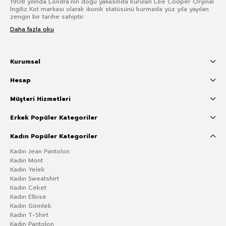
1908 yılında Londra’nın doğu yakasında kurulan Lee Cooper Orijinal
İngiliz Kot markası olarak ikonik statüsünü kurmada yüz yıla yayılan
zengin bir tarihe sahiptir.
Daha fazla oku
Kurumsal
Hesap
Müşteri Hizmetleri
Erkek Popüler Kategoriler
Kadın Popüler Kategoriler
Kadın Jean Pantolon
Kadın Mont
Kadın Yelek
Kadın Sweatshirt
Kadın Ceket
Kadın Elbise
Kadın Gömlek
Kadın T-Shirt
Kadın Pantolon