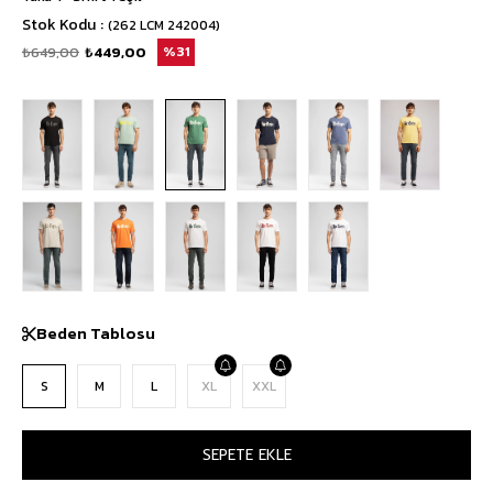
Stok Kodu
(262 LCM 242004)
₺649,00
₺449,00
31
Beden Tablosu
S
M
L
XL
XXL