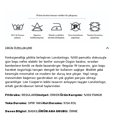
ÜRÜN ÖZELLIKLERI
Fonksiyonelliği şıklıkla birleştiren Londonlogo, %100 pamuklu dokusuyla
gün boyu nefes alabilir bir konfor sunuyor.Özgün baskısı, sıradan
kombinlere kimlik ve ifade kazandırıyor. Regular fit tasarımı, gün boyu
hareket özgürlüğü tanıyan dengeli bir kullanım sağlıyor. Bisiklet yaka
kesimiyle minimalist ve modern bir duruş öne çıkıyor. Yeşil rengi,
mevsimden bağımsız gardırobun en çok giyilen parçası olmayı
garantiliyor. Lee Cooper'ın köklü tasarım anlayışını taşıyan Londonlogo,
erkek gardırobunun temel taşlarından.
FitGrubu
REGULAR
Cinsiyet
ERKEK
Ürün Karışımı
%100 PAMUK
Yaka Durumu
SIFIR YAKA
Kol Durumu
KISA KOL
Desen Bilgisi
BASKILI
ÜRÜN ANA GRUBU
ÖRME