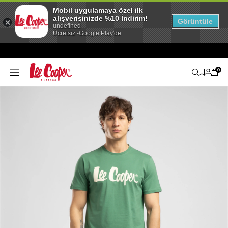
Mobil uygulamaya özel ilk
alışverişinizde %10 İndirim!
Görüntüle
undefined
Ücretsiz -Google Play'de
0