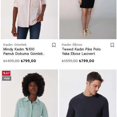
Kadın Gömlek
Kadın Elbise
Mindy Kadın %100
Tweed Kadın Pike Polo
Pamuk Dokuma Gömlek
Yaka Elbise Lacivert
Açık Pembe
₺1.499,00
₺799,00
₺1.599,00
₺799,00
%47
YENI