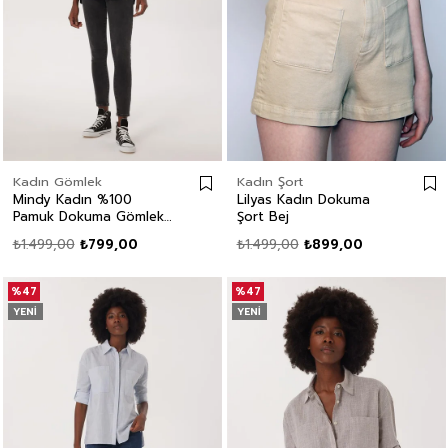
Kadın Gömlek
Kadın Şort
Mindy Kadın %100
Lilyas Kadın Dokuma
Pamuk Dokuma Gömlek
Şort Bej
Siyah
₺1.499,00
₺799,00
₺1.499,00
₺899,00
%47
%47
YENI
YENI