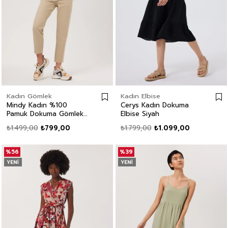
Kadın Gömlek
Kadın Elbise
Mindy Kadın %100
Cerys Kadın Dokuma
Pamuk Dokuma Gömlek
Elbise Siyah
Beyaz
₺1.499,00
₺799,00
₺1.799,00
₺1.099,00
%56
%39
YENI
YENI