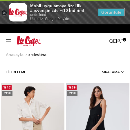
Mobil uygulamaya özel ilk
alışverişinizde %10 İndirim!
Görüntüle
undefined
Ücretsiz -Google Play'de
0
Anasayfa
x-destina
FILTRELEME
SIRALAMA
%47
%39
YENI
YENI