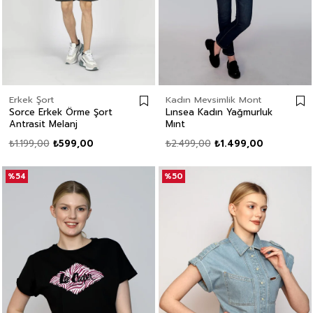
Erkek Şort
Kadın Mevsimlik Mont
Sorce Erkek Örme Şort
Lınsea Kadın Yağmurluk
Antrasit Melanj
Mınt
₺1.199,00
₺599,00
₺2.499,00
₺1.499,00
%54
%50