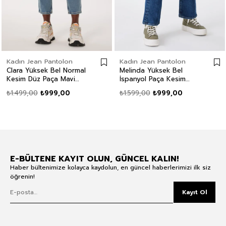
Kadın Jean Pantolon
Kadın Jean Pantolon
Clara Yüksek Bel Normal
Melinda Yüksek Bel
Kesim Düz Paça Mavi
İspanyol Paça Kesim
Kadın Jean Pantolon
Geniş Paça Mavi Kadın
₺1.499,00
₺999,00
₺1.599,00
₺999,00
Jean Pantolon
E-BÜLTENE KAYIT OLUN, GÜNCEL KALIN!
Haber bültenimize kolayca kaydolun, en güncel haberlerimizi ilk siz
öğrenin!
Kayıt Ol