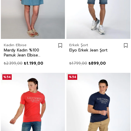
Kadın Elbise
Erkek Şort
Mardy Kadın %100
Elyo Erkek Jean Şort
Pamuk Jean Elbise
Denim
₺2.399,00
₺1.199,00
₺1.799,00
₺899,00
%54
%54