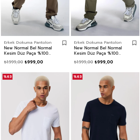
Erkek Dokuma Pantolon
Erkek Dokuma Pantolon
New Normal Bel Normal
New Normal Bel Normal
Kesim Düz Paça %100
Kesim Düz Paça %100
Pamuk Camel Erkek
Pamuk Haki Erkek
₺1.999,00
₺999,00
₺1.999,00
₺999,00
Pantolon
Pantolon
%63
%63