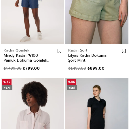
Kadın Gömlek
Kadın Şort
Mindy Kadın %100
Lilyas Kadın Dokuma
Pamuk Dokuma Gömlek
Şort Mint
Beyaz-Mavi Çizgili
₺1.499,00
₺799,00
₺1.499,00
₺899,00
%47
%50
YENI
YENI