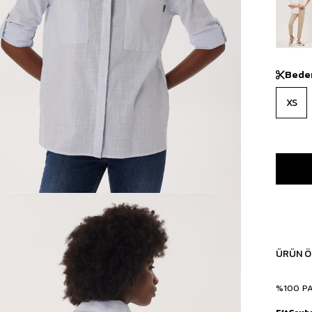
Bede
XS
ÜRÜN Ö
%100 P