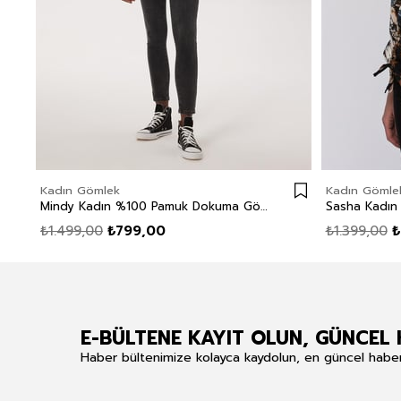
Kadın Gömlek
Kadın Gömle
Mindy Kadın %100 Pamuk Dokuma Gömlek Siyah
₺1.499,00
₺799,00
₺1.399,00
₺
E-BÜLTENE KAYIT OLUN, GÜNCEL 
Haber bültenimize kolayca kaydolun, en güncel haberle