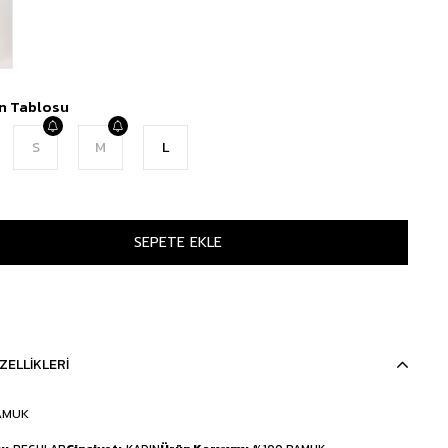
n Tablosu
S
M
L
ZELLIKLERI
AMUK