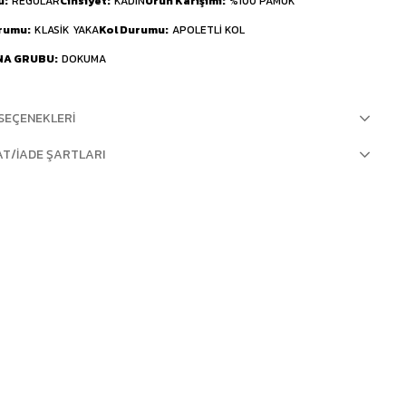
u
REGULAR
Cinsiyet
KADIN
Ürün Karışımı
%100 PAMUK
urumu
KLASİK YAKA
Kol Durumu
APOLETLİ KOL
NA GRUBU
DOKUMA
SEÇENEKLERI
AT/İADE ŞARTLARI