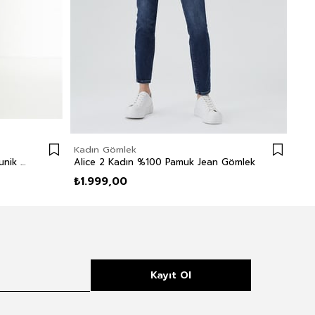
Kadın Gömlek
Kad
Alba Kadın %100 Pamuk Çizgili Tunik Turkuaz Çizgili
Alice 2 Kadın %100 Pamuk Jean Gömlek
₺1.999,00
₺1.
Kayıt Ol