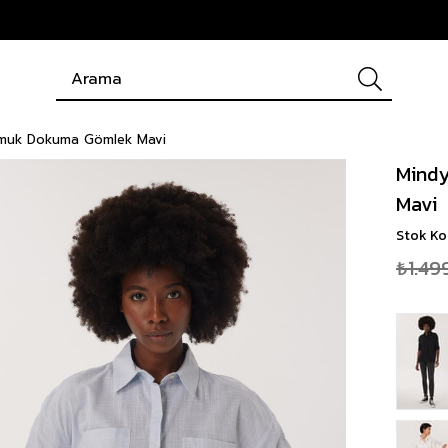
amuk Dokuma Gömlek Mavi
Mind
Mavi
Stok K
₺1.49