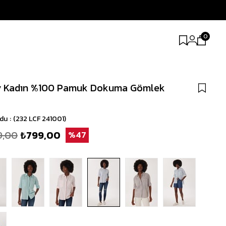
0
y Kadın %100 Pamuk Dokuma Gömlek
odu
(232 LCF 241001)
9,00
₺799,00
47