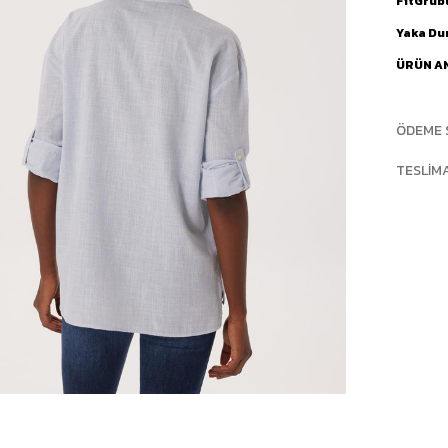
FitGrub
Yaka D
ÜRÜN A
ÖDEME 
TESLIM