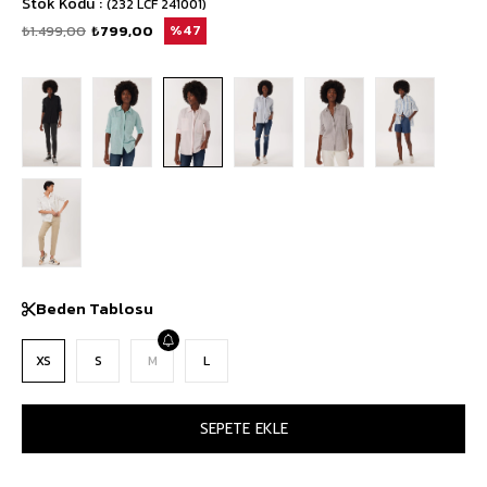
Stok Kodu
(232 LCF 241001)
₺1.499,00
₺799,00
47
Beden Tablosu
XS
S
M
L