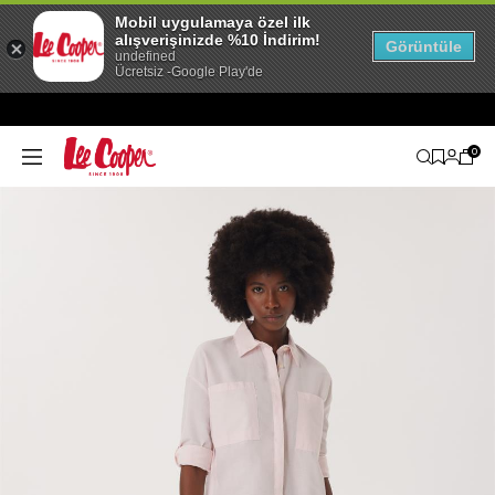
Mobil uygulamaya özel ilk
alışverişinizde %10 İndirim!
Görüntüle
undefined
Ücretsiz -Google Play'de
0