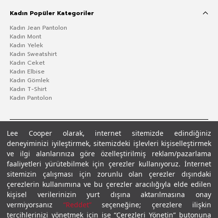
Kadın Popüler Kategoriler
Kadın Jean Pantolon
Kadın Mont
Kadın Yelek
Kadın Sweatshirt
Kadın Ceket
Kadın Elbise
Kadın Gömlek
Kadın T-Shirt
Kadın Pantolon
Lee Cooper olarak, internet sitemizde edindiğiniz
deneyiminizi iyileştirmek, sitemizdeki işlevleri kişiselleştirmek
ve ilgi alanlarınıza göre özelleştirilmiş reklam/pazarlama
faaliyetleri yürütebilmek için çerezler kullanıyoruz. İnternet
sitemizin çalışması için zorunlu olan çerezler dışındaki
çerezlerin kullanımına ve bu çerezler aracılığıyla elde edilen
Gizlilik Politikası
Çerez Politikası
KVKK Aydınlatma Metni
Şartlar ve Koşullar
kişisel verilerinizin yurt dışına aktarılmasına onay
© 2026 Leecooper - Tüm Hakları Saklıdır.
vermiyorsanız
“Reddet”
seçeneğine; çerezlere ilişkin
tercihlerinizi yönetmek için ise “Çerezleri Yönetin” butonuna