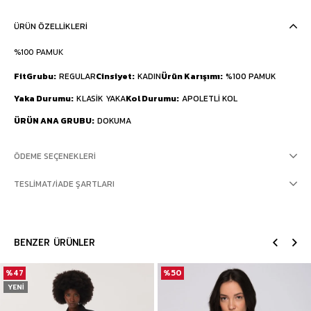
ÜRÜN ÖZELLIKLERI
%100 PAMUK
FitGrubu
REGULAR
Cinsiyet
KADIN
Ürün Karışımı
%100 PAMUK
Yaka Durumu
KLASİK YAKA
Kol Durumu
APOLETLİ KOL
ÜRÜN ANA GRUBU
DOKUMA
ÖDEME SEÇENEKLERI
TESLIMAT/İADE ŞARTLARI
BENZER ÜRÜNLER
%47
%50
YENI