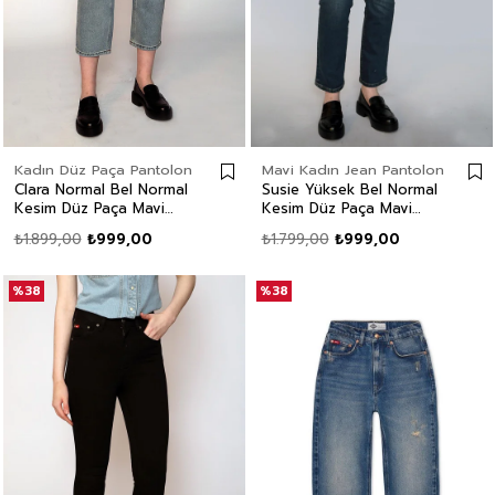
Kadın Düz Paça Pantolon
Mavi Kadın Jean Pantolon
Clara Normal Bel Normal
Susie Yüksek Bel Normal
Kesim Düz Paça Mavi
Kesim Düz Paça Mavi
Kadın Jean Pantolon
Kadın Jean Pantolon
₺1.899,00
₺999,00
₺1.799,00
₺999,00
%38
%38