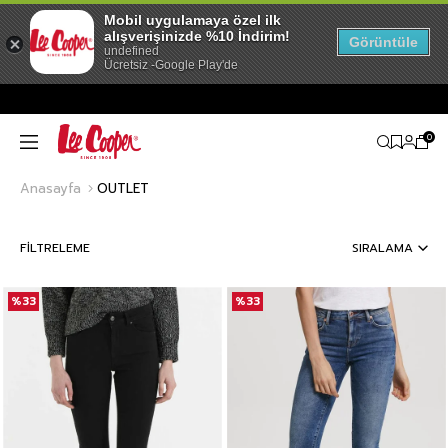
Mobil uygulamaya özel ilk
alışverişinizde %10 İndirim!
Görüntüle
undefined
Ücretsiz -Google Play'de
0
Anasayfa
OUTLET
FILTRELEME
SIRALAMA
%33
%33