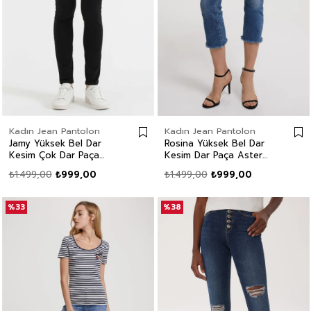
Kadın Jean Pantolon
Kadın Jean Pantolon
Jamy Yüksek Bel Dar
Rosina Yüksek Bel Dar
Kesim Çok Dar Paça
Kesim Dar Paça Aster
Siyah Kadın Jean
Mid Kadın Jean
₺1.499,00
₺999,00
₺1.499,00
₺999,00
Pantolon
Pantolon
%33
%38