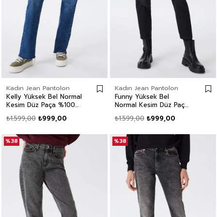
Kadın Jean Pantolon
Kadın Jean Pantolon
Kelly Yüksek Bel Normal
Funny Yüksek Bel
Kesim Düz Paça %100
Normal Kesim Düz Paça
Pamuk Mavi Kadın Jean
Siyah Kadın Jean
₺1.599,00
₺999,00
₺1.599,00
₺999,00
Pantolon
Pantolon
%38
%38