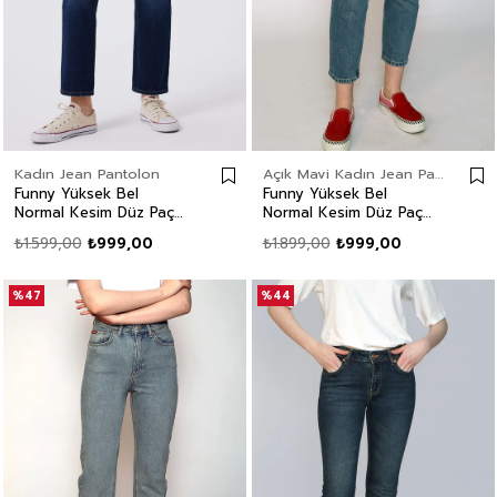
Kadın Jean Pantolon
Açık Mavi Kadın Jean Pantolon
Funny Yüksek Bel
Funny Yüksek Bel
Normal Kesim Düz Paça
Normal Kesim Düz Paça
Mavi Kadın Jean
Mavi Kadın Jean
₺1.599,00
₺999,00
₺1.899,00
₺999,00
Pantolon
Pantolon
%47
%44