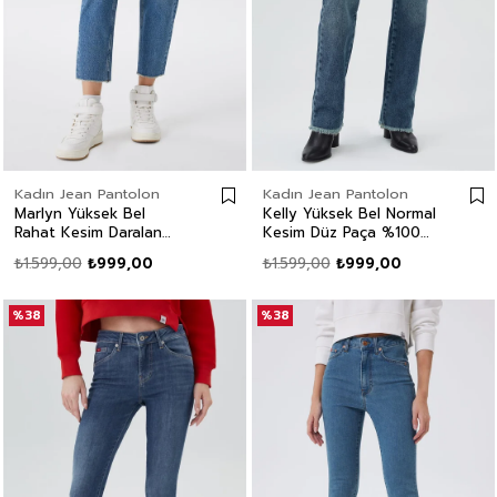
Kadın Jean Pantolon
Kadın Jean Pantolon
Marlyn Yüksek Bel
Kelly Yüksek Bel Normal
Rahat Kesim Daralan
Kesim Düz Paça %100
Paça %100 Pamuk Mavi
Pamuk Mavi Kadın Jean
₺1.599,00
₺999,00
₺1.599,00
₺999,00
Kadın Jean Pantolon
Pantolon
%38
%38