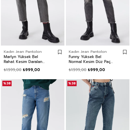
Kadın Jean Pantolon
Kadın Jean Pantolon
Marlyn Yüksek Bel
Funny Yüksek Bel
Rahat Kesim Daralan
Normal Kesim Düz Paça
Paça %100 Pamuk Gri
Siyah Kadın Jean
₺1.599,00
₺999,00
₺1.599,00
₺999,00
Kadın Jean Pantolon
Pantolon
%38
%38