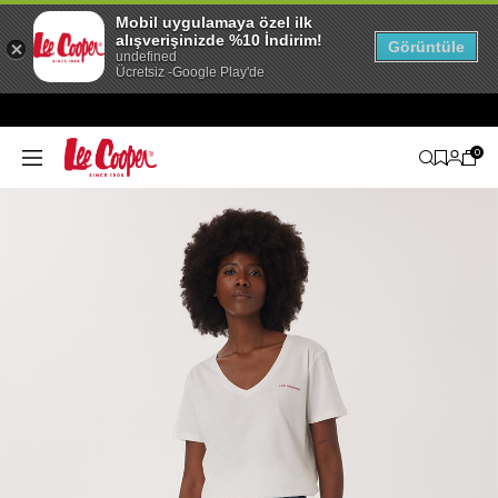
Mobil uygulamaya özel ilk
alışverişinizde %10 İndirim!
Görüntüle
undefined
Ücretsiz -Google Play'de
0