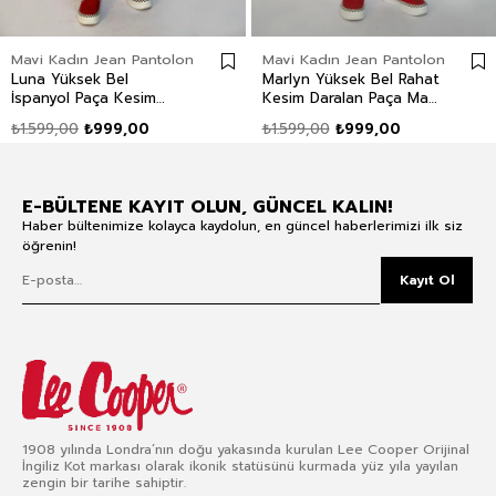
Mavi Kadın Jean Pantolon
Mavi Kadın Jean Pantolon
Luna Yüksek Bel
Marlyn Yüksek Bel Rahat
İspanyol Paça Kesim
Kesim Daralan Paça Mavi
Geniş Paça Acerra Tb
Kadın Jean Pantolon
₺1.599,00
₺999,00
₺1.599,00
₺999,00
Mid Kadın Jean Pantolon
E-BÜLTENE KAYIT OLUN, GÜNCEL KALIN!
Haber bültenimize kolayca kaydolun, en güncel haberlerimizi ilk siz
öğrenin!
Kayıt Ol
1908 yılında Londra’nın doğu yakasında kurulan Lee Cooper Orijinal
İngiliz Kot markası olarak ikonik statüsünü kurmada yüz yıla yayılan
zengin bir tarihe sahiptir.