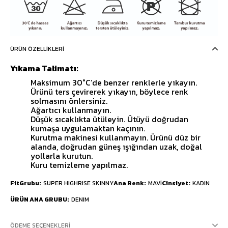
ÜRÜN ÖZELLIKLERI
Yıkama Talimatı:
Maksimum 30°C’de benzer renklerle yıkayın.
Ürünü ters çevirerek yıkayın, böylece renk
solmasını önlersiniz.
Ağartıcı kullanmayın.
Düşük sıcaklıkta ütüleyin. Ütüyü doğrudan
kumaşa uygulamaktan kaçının.
Kurutma makinesi kullanmayın. Ürünü düz bir
alanda, doğrudan güneş ışığından uzak, doğal
yollarla kurutun.
Kuru temizleme yapılmaz.
FitGrubu
SUPER HIGHRISE SKINNY
Ana Renk
MAVİ
Cinsiyet
KADIN
ÜRÜN ANA GRUBU
DENIM
ÖDEME SEÇENEKLERI