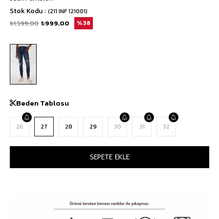
Stok Kodu
(211 INF 121001)
₺1.599,00
₺999,00
38
Beden Tablosu
26
27
28
29
30
31
32