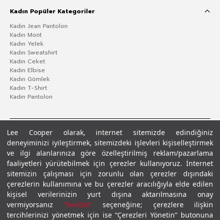
Kadın Popüler Kategoriler
Kadın Jean Pantolon
Kadın Mont
Kadın Yelek
Kadın Sweatshirt
Kadın Ceket
Kadın Elbise
Kadın Gömlek
Kadın T-Shirt
Kadın Pantolon
Lee Cooper olarak, internet sitemizde edindiğiniz
deneyiminizi iyileştirmek, sitemizdeki işlevleri kişiselleştirmek
ve ilgi alanlarınıza göre özelleştirilmiş reklam/pazarlama
faaliyetleri yürütebilmek için çerezler kullanıyoruz. İnternet
sitemizin çalışması için zorunlu olan çerezler dışındaki
çerezlerin kullanımına ve bu çerezler aracılığıyla elde edilen
Gizlilik Politikası
Çerez Politikası
KVKK Aydınlatma Metni
Şartlar ve Koşullar
kişisel verilerinizin yurt dışına aktarılmasına onay
© 2026 Leecooper - Tüm Hakları Saklıdır.
vermiyorsanız
“Reddet”
seçeneğine; çerezlere ilişkin
tercihlerinizi yönetmek için ise “Çerezleri Yönetin” butonuna