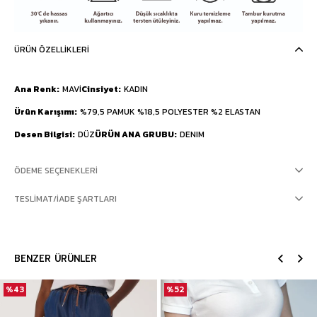
ÜRÜN ÖZELLIKLERI
Ana Renk
MAVİ
Cinsiyet
KADIN
Ürün Karışımı
%79,5 PAMUK %18,5 POLYESTER %2 ELASTAN
Desen Bilgisi
DÜZ
ÜRÜN ANA GRUBU
DENIM
ÖDEME SEÇENEKLERI
TESLIMAT/İADE ŞARTLARI
BENZER ÜRÜNLER
%43
%52