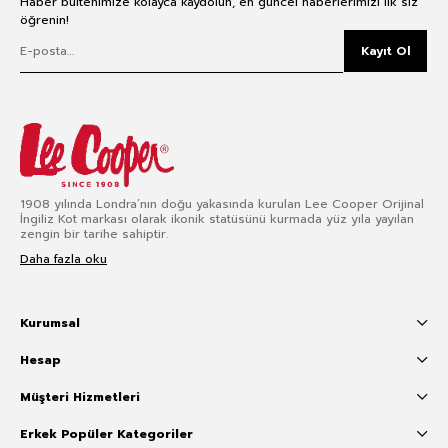
Haber bültenimize kolayca kaydolun, en güncel haberlerimizi ilk siz
öğrenin!
Kayıt Ol
1908 yılında Londra’nın doğu yakasında kurulan Lee Cooper Orijinal
İngiliz Kot markası olarak ikonik statüsünü kurmada yüz yıla yayılan
zengin bir tarihe sahiptir.
Daha fazla oku
Kurumsal
Hesap
Müşteri Hizmetleri
Erkek Popüler Kategoriler