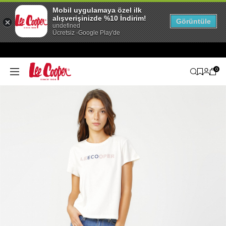
Mobil uygulamaya özel ilk
alışverişinizde %10 İndirim!
Görüntüle
undefined
Ücretsiz -Google Play'de
0