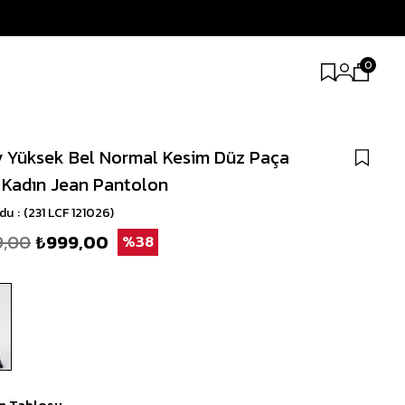
0
 Yüksek Bel Normal Kesim Düz Paça
 Kadın Jean Pantolon
odu
(231 LCF 121026)
9,00
₺999,00
38
n Tablosu