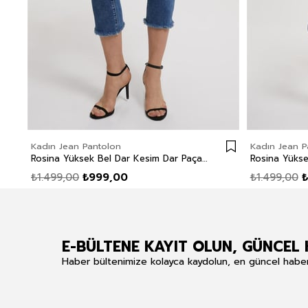
Kadın Jean Pantolon
Kadın Jean P
Rosina Yüksek Bel Dar Kesim Dar Paça Aster Mid Kadın Jean Pantolon
₺1.499,00
₺999,00
₺1.499,00
₺
E-BÜLTENE KAYIT OLUN, GÜNCEL 
Haber bültenimize kolayca kaydolun, en güncel haberle