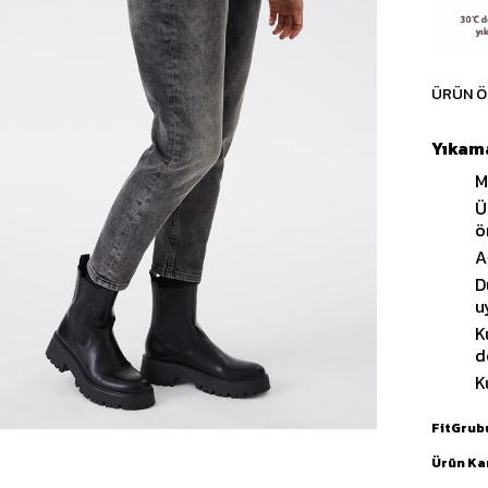
ÜRÜN Ö
Yıkama
M
Ü
ö
A
D
u
K
d
K
FitGrub
Ürün Ka