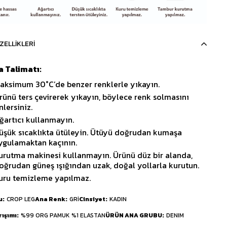
ZELLIKLERI
 Talimatı:
aksimum 30°C’de benzer renklerle yıkayın.
rünü ters çevirerek yıkayın, böylece renk solmasını
nlersiniz.
ğartıcı kullanmayın.
üşük sıcaklıkta ütüleyin. Ütüyü doğrudan kumaşa
ygulamaktan kaçının.
urutma makinesi kullanmayın. Ürünü düz bir alanda,
oğrudan güneş ışığından uzak, doğal yollarla kurutun.
uru temizleme yapılmaz.
u
CROP LEG
Ana Renk
GRİ
Cinsiyet
KADIN
rışımı
%99 ORG PAMUK %1 ELASTAN
ÜRÜN ANA GRUBU
DENIM