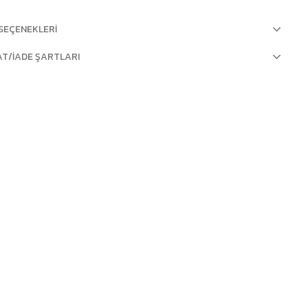
SEÇENEKLERI
AT/İADE ŞARTLARI