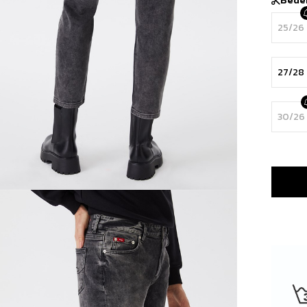
25/26
27/28
30/26