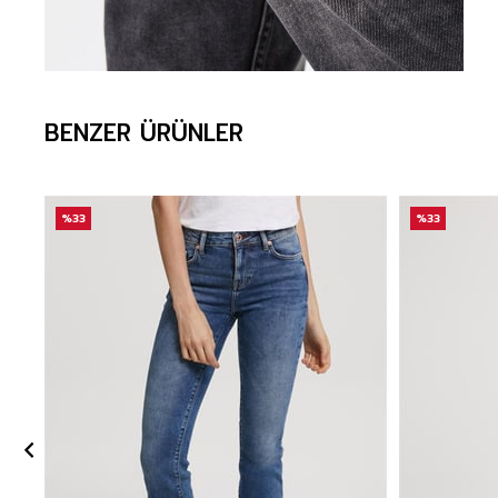
BENZER ÜRÜNLER
%33
%33