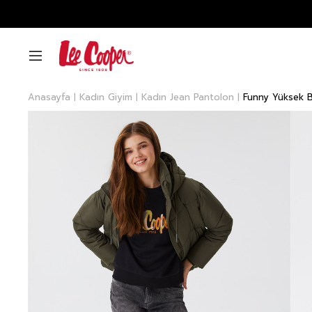
Anasayfa
Kadın Giyim
Kadın Jean Pantolon
Funny Yüksek B