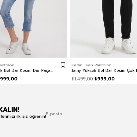
antolon
Kadın Jean Pantolon
Rosina Yüksek Bel Dar Kesim Dar Paça Aster Wash Kadın Jean Pantolon
999,00
₺1.499,00
₺999,00
KALIN!
rimizi ilk siz öğrenin!