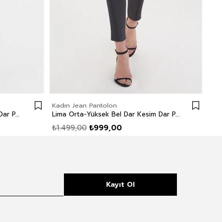
Kadın Jean Pantolon
Kad
Jamy Yüksek Bel Dar Kesim Çok Dar Paça Siyah Kadın Jean Pantolon
Lima Orta-Yüksek Bel Dar Kesim Dar Paça Siyah Kadın Jean Pantolon
₺1.499,00
₺999,00
₺1.
Kayıt Ol