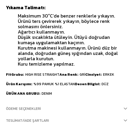
Yıkama Talimatı:
Maksimum 30°C’de benzer renklerle yıkayın.
Ürünü ters çevirerek yıkayın, böylece renk
solmasını önlersiniz.
Ağartıcı kullanmayın.
Düşük sıcaklıkta ütüleyin. Ütüyü doğrudan
kumaşa uygulamaktan kaçının.
Kurutma makinesi kullanmayın. Ürünü düz bir
alanda, doğrudan güneş ışığından uzak, doğal
yollarla kurutun.
Kuru temizleme yapılmaz.
FitGrubu
HIGH RISE STRAIGHT
Ana Renk
GRİ
Cinsiyet
ERKEK
Ürün Karışımı
%99 PAMUK %1 ELASTAN
Desen Bilgisi
DÜZ
ÜRÜN ANA GRUBU
DENIM
ÖDEME SEÇENEKLERI
TESLIMAT/İADE ŞARTLARI