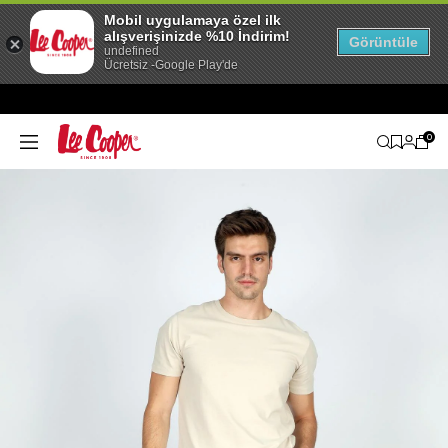
Mobil uygulamaya özel ilk
alışverişinizde %10 İndirim!
Görüntüle
undefined
Ücretsiz -Google Play'de
0