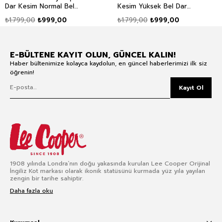
Dar Kesim Normal Bel
Kesim Yüksek Bel Dar
Dar Paça Jean Pantolon
Paça Jean Pantolon Mavi
₺1.799,00
₺999,00
₺1.799,00
₺999,00
Mavi
E-BÜLTENE KAYIT OLUN, GÜNCEL KALIN!
Haber bültenimize kolayca kaydolun, en güncel haberlerimizi ilk siz
öğrenin!
Kayıt Ol
1908 yılında Londra’nın doğu yakasında kurulan Lee Cooper Orijinal
İngiliz Kot markası olarak ikonik statüsünü kurmada yüz yıla yayılan
zengin bir tarihe sahiptir.
Daha fazla oku