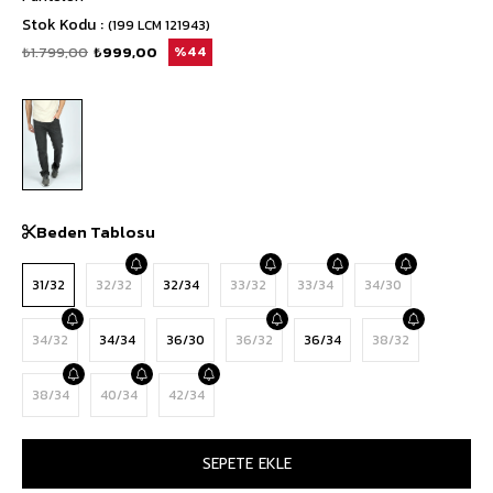
Stok Kodu
(199 LCM 121943)
₺1.799,00
₺999,00
44
Beden Tablosu
31/32
32/32
32/34
33/32
33/34
34/30
34/32
34/34
36/30
36/32
36/34
38/32
38/34
40/34
42/34