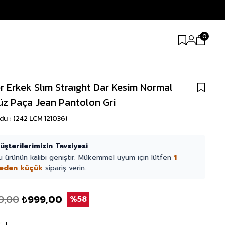
0
r Erkek Slım Straıght Dar Kesim Normal
üz Paça Jean Pantolon Gri
odu
(242 LCM 121036)
üşterilerimizin Tavsiyesi
u ürünün kalıbı geniştir. Mükemmel uyum için lütfen
1
eden küçük
sipariş verin.
9,00
₺999,00
58