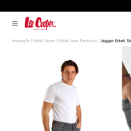
Anasayfa
Erkek Giyim
Erkek Jean Pantolon
Jagger Erkek Sl