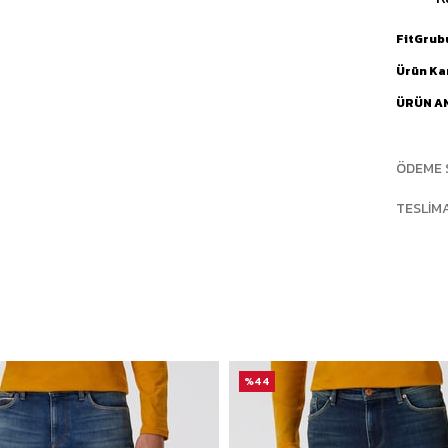
FitGrub
Ürün Ka
ÜRÜN A
ÖDEME 
TESLIM
%44