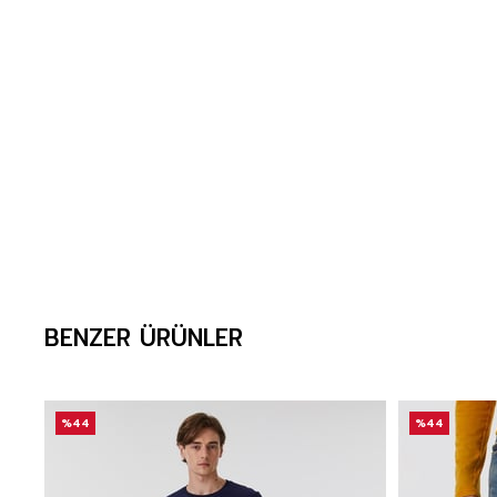
BENZER ÜRÜNLER
%44
%44