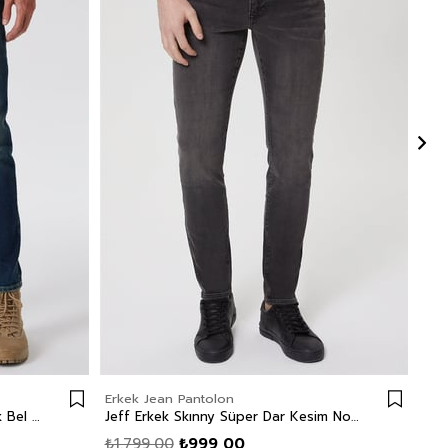
Erkek Jean Pantolon
Erk
Jack Erkek Slım Dar Kesim Yüksek Bel Dar Paça Jean Pantolon Mavi
Jeff Erkek Skınny Süper Dar Kesim Normal Bel Dar Paça Jean Pantolon Siyah
₺1.799,00
₺999,00
₺1.