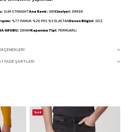
u
SLIM STRAIGHT
Ana Renk
GRİ
Cinsiyet
ERKEK
rışımı
%77 PAMUK %20 PES %3 ELASTAN
Desen Bilgisi
DÜZ
NA GRUBU
DENIM
Kapanma Tipi
FERMUARLI
SEÇENEKLERI
AT/İADE ŞARTLARI
%44
%