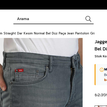
ım Straıght Dar Kesim Normal Bel Düz Paça Jean Pantolon Gri
Jagge
Bel D
Stok K
M
B
b
₺2.39