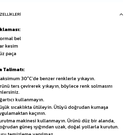
ZELLIKLERI
ıklaması:
ormal bel
ar kesim
üz paça
 Talimatı:
aksimum 30°C’de benzer renklerle yıkayın.
rünü ters çevirerek yıkayın, böylece renk solmasını
nlersiniz.
ğartıcı kullanmayın.
üşük sıcaklıkta ütüleyin. Ütüyü doğrudan kumaşa
ygulamaktan kaçının.
urutma makinesi kullanmayın. Ürünü düz bir alanda,
oğrudan güneş ışığından uzak, doğal yollarla kurutun.
uru temizleme yapılmaz.