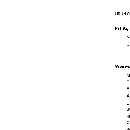
ÜRÜN Ö
Fit Aç
N
D
D
Yıkama
M
Ü
ö
A
D
u
K
d
K