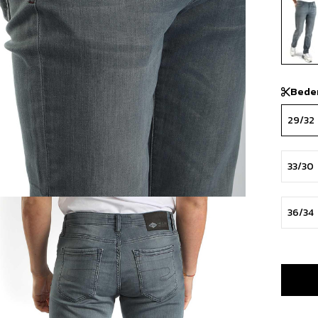
Bede
29/32
33/30
36/34