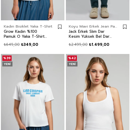
Kadın Bisiklet Yaka T-Shirt
Koyu Mavi Erkek Jean Pantolon
Grow Kadın %100
Jack Erkek Slım Dar
Pamuk O Yaka T-Shirt
Kesim Yüksek Bel Dar
Beyaz
Paça Jean Pantolon Yeşil
₺649,00
₺349,00
₺2.499,00
₺1.499,00
%39
%42
YENI
YENI