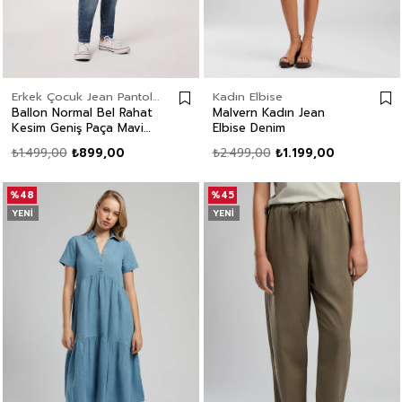
Erkek Çocuk Jean Pantolon
Kadın Elbise
Ballon Normal Bel Rahat
Malvern Kadın Jean
Kesim Geniş Paça Mavi
Elbise Denim
Erkek Çocuk Jean
₺1.499,00
₺899,00
₺2.499,00
₺1.199,00
Pantolon
%48
%45
YENI
YENI