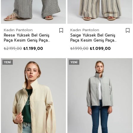
Kadın Pantolon
Kadın Pantolon
Reese Yüksek Bel Geniş
Saige Yüksek Bel Geniş
Paça Kesim Geniş Paça
Paça Kesim Geniş Paça
Çizgili Kadın Pantolon
%100 Pamuk Çizgili
₺2.199,00
₺1.199,00
₺1.999,00
₺1.099,00
Kadın Pantolon
YENI
YENI