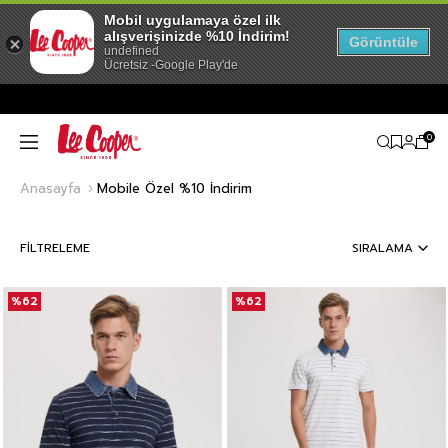
Mobil uygulamaya özel ilk
alışverişinizde %10 İndirim!
Görüntüle
undefined
Ücretsiz -Google Play'de
0
Anasayfa
Mobile Özel %10 İndirim
FILTRELEME
SIRALAMA
%62
%62