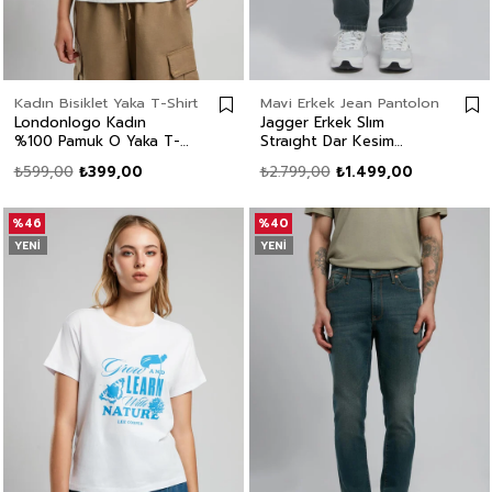
Kadın Bisiklet Yaka T-Shirt
Mavi Erkek Jean Pantolon
Londonlogo Kadın
Jagger Erkek Slım
%100 Pamuk O Yaka T-
Straıght Dar Kesim
Shirt Ekru
Normal Bel Düz Paça
₺599,00
₺399,00
₺2.799,00
₺1.499,00
Jean Pantolon Gri
%46
%40
YENI
YENI