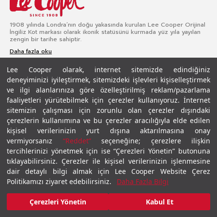
1908 yılında Londra’nın doğu yakasında kurulan Lee Cooper Orijinal
İngiliz Kot markası olarak ikonik statüsünü kurmada yüz yıla yayılan
zengin bir tarihe sahiptir.
Daha fazla oku
Lee Cooper olarak, internet sitemizde edindiğiniz
deneyiminizi iyileştirmek, sitemizdeki işlevleri kişiselleştirmek
Kurumsal
ve ilgi alanlarınıza göre özelleştirilmiş reklam/pazarlama
faaliyetleri yürütebilmek için çerezler kullanıyoruz. İnternet
Hesap
sitemizin çalışması için zorunlu olan çerezler dışındaki
Müşteri Hizmetleri
çerezlerin kullanımına ve bu çerezler aracılığıyla elde edilen
kişisel verilerinizin yurt dışına aktarılmasına onay
Erkek Popüler Kategoriler
vermiyorsanız
“Reddet”
seçeneğine; çerezlere ilişkin
tercihlerinizi yönetmek için ise “Çerezleri Yönetin” butonuna
Kadın Popüler Kategoriler
tıklayabilirsiniz. Çerezler ile kişisel verilerinizin işlenmesine
Kadın Jean Pantolon
dair detaylı bilgi almak için Lee Cooper Website Çerez
Kadın Mont
Politikamızı ziyaret edebilirsiniz.
Daha Fazla Bilgi
Kadın Yelek
Kadın Sweatshirt
Çerezleri Yönetin
Kabul Et
Kadın Ceket
Kadın Elbise