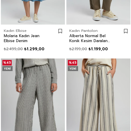
Kadın Elbise
Kadın Pantolon
Molaria Kadın Jean
Alberta Normal Bel
Elbise Denim
Konik Kesim Daralan
Paça Vizon Kadın
₺2.499,00
₺1.299,00
₺2.199,00
₺1.199,00
Pantolon
%45
%45
YENI
YENI