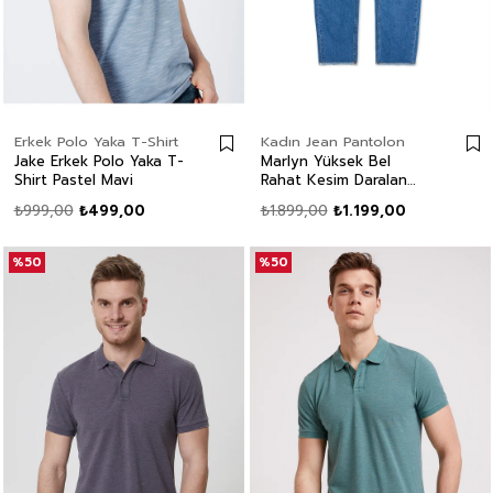
Erkek Polo Yaka T-Shirt
Kadın Jean Pantolon
Jake Erkek Polo Yaka T-
Marlyn Yüksek Bel
Shirt Pastel Mavi
Rahat Kesim Daralan
Paça %100 Pamuk Mavi
₺999,00
₺499,00
₺1.899,00
₺1.199,00
Kadın Jean Pantolon
%50
%50