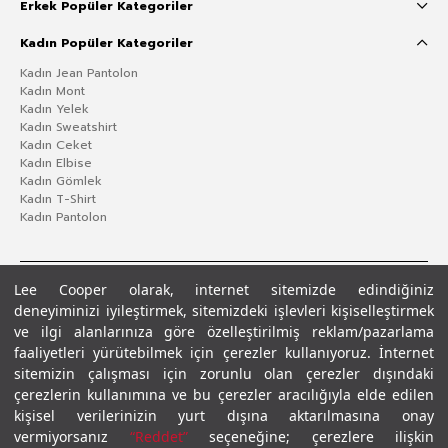
Erkek Popüler Kategoriler
Kadın Popüler Kategoriler
Kadın Jean Pantolon
Kadın Mont
Kadın Yelek
Kadın Sweatshirt
Kadın Ceket
Kadın Elbise
Kadın Gömlek
Kadın T-Shirt
Kadın Pantolon
Lee Cooper olarak, internet sitemizde edindiğiniz
deneyiminizi iyileştirmek, sitemizdeki işlevleri kişiselleştirmek
ve ilgi alanlarınıza göre özelleştirilmiş reklam/pazarlama
faaliyetleri yürütebilmek için çerezler kullanıyoruz. İnternet
sitemizin çalışması için zorunlu olan çerezler dışındaki
çerezlerin kullanımına ve bu çerezler aracılığıyla elde edilen
Gizlilik Politikası
Çerez Politikası
KVKK Aydınlatma Metni
Şartlar ve Koşullar
kişisel verilerinizin yurt dışına aktarılmasına onay
© 2026 Leecooper - Tüm Hakları Saklıdır.
vermiyorsanız
“Reddet”
seçeneğine; çerezlere ilişkin