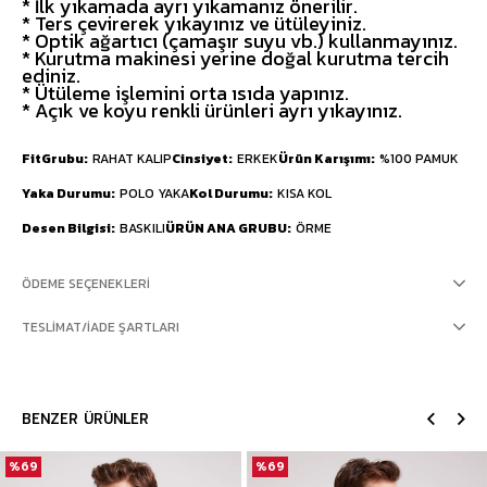
* İlk yıkamada ayrı yıkamanız önerilir.
* Ters çevirerek yıkayınız ve ütüleyiniz.
* Optik ağartıcı (çamaşır suyu vb.) kullanmayınız.
* Kurutma makinesi yerine doğal kurutma tercih
ediniz.
* Ütüleme işlemini orta ısıda yapınız.
* Açık ve koyu renkli ürünleri ayrı yıkayınız.
FitGrubu
RAHAT KALIP
Cinsiyet
ERKEK
Ürün Karışımı
%100 PAMUK
Yaka Durumu
POLO YAKA
Kol Durumu
KISA KOL
Desen Bilgisi
BASKILI
ÜRÜN ANA GRUBU
ÖRME
ÖDEME SEÇENEKLERI
TESLIMAT/İADE ŞARTLARI
BENZER ÜRÜNLER
%69
%69