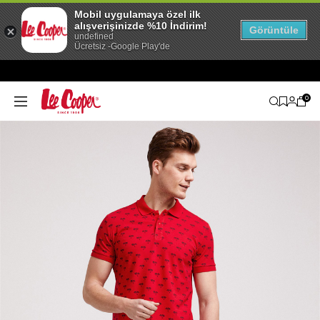
Mobil uygulamaya özel ilk
alışverişinizde %10 İndirim!
Görüntüle
undefined
Ücretsiz -Google Play'de
0