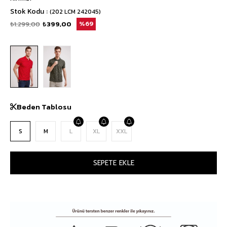
Stok Kodu
(202 LCM 242045)
₺1.299,00
₺399,00
69
Beden Tablosu
S
M
L
XL
XXL