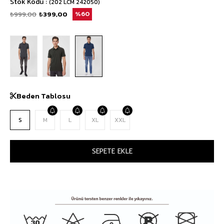
Stok Kodu
(202 LCM 242050)
₺999,00
₺399,00
60
Beden Tablosu
S
M
L
XL
XXL