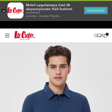
Mobil uygulamaya özel ilk
alışverişinizde %10 İndirim!
Görüntüle
undefined
Ücretsiz -Google Play'de
0