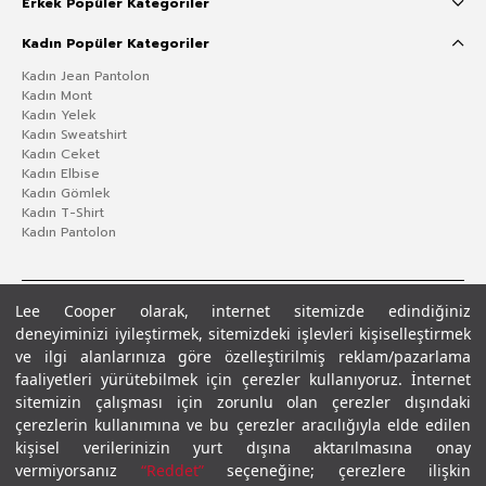
Erkek Popüler Kategoriler
Kadın Popüler Kategoriler
Kadın Jean Pantolon
Kadın Mont
Kadın Yelek
Kadın Sweatshirt
Kadın Ceket
Kadın Elbise
Kadın Gömlek
Kadın T-Shirt
Kadın Pantolon
Lee Cooper olarak, internet sitemizde edindiğiniz
deneyiminizi iyileştirmek, sitemizdeki işlevleri kişiselleştirmek
ve ilgi alanlarınıza göre özelleştirilmiş reklam/pazarlama
faaliyetleri yürütebilmek için çerezler kullanıyoruz. İnternet
sitemizin çalışması için zorunlu olan çerezler dışındaki
çerezlerin kullanımına ve bu çerezler aracılığıyla elde edilen
Gizlilik Politikası
Çerez Politikası
KVKK Aydınlatma Metni
Şartlar ve Koşullar
kişisel verilerinizin yurt dışına aktarılmasına onay
© 2026 Leecooper - Tüm Hakları Saklıdır.
vermiyorsanız
“Reddet”
seçeneğine; çerezlere ilişkin