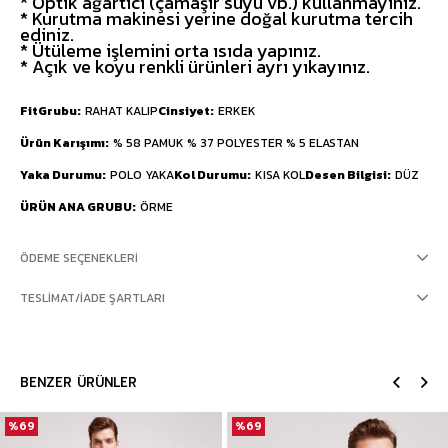
* Optik ağartıcı (çamaşır suyu vb.) kullanmayınız.
* Kurutma makinesi yerine doğal kurutma tercih
ediniz.
* Ütüleme işlemini orta ısıda yapınız.
* Açık ve koyu renkli ürünleri ayrı yıkayınız.
FitGrubu
RAHAT KALIP
Cinsiyet
ERKEK
Ürün Karışımı
% 58 PAMUK % 37 POLYESTER % 5 ELASTAN
Yaka Durumu
POLO YAKA
Kol Durumu
KISA KOL
Desen Bilgisi
DÜZ
ÜRÜN ANA GRUBU
ÖRME
ÖDEME SEÇENEKLERI
TESLIMAT/İADE ŞARTLARI
BENZER ÜRÜNLER
%69
%69