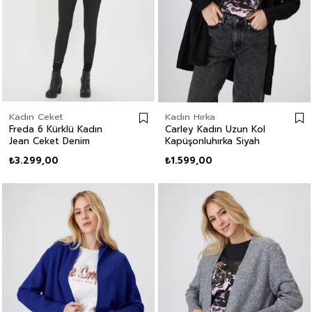
Kadın Ceket
Kadın Hırka
Freda 6 Kürklü Kadın
Carley Kadın Uzun Kol
Jean Ceket Denim
Kapüşonluhırka Siyah
₺3.299,00
₺1.599,00