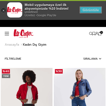
Mobil uygulamaya özel ilk
alışverişinizde %10 İndirim!
Görüntüle
undefined
Ücretsiz -Google Play'de
0
Anasayfa
Kadın Dış Giyim
FILTRELEME
SIRALAMA
%40
%50
YENI