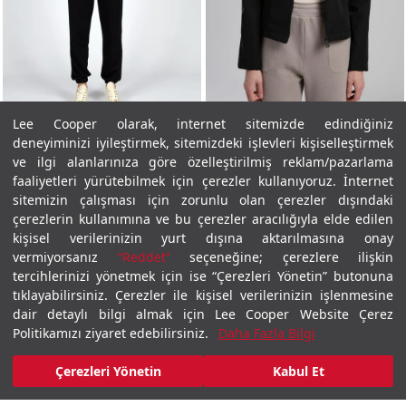
Lee Cooper olarak, internet sitemizde edindiğiniz
Kadın Mevsimlik Mont
Kadın Mevsimlik Mont
deneyiminizi iyileştirmek, sitemizdeki işlevleri kişiselleştirmek
Jolie Kadın Mont Gri
Jolie Kadın Mont Siyah
ve ilgi alanlarınıza göre özelleştirilmiş reklam/pazarlama
faaliyetleri yürütebilmek için çerezler kullanıyoruz. İnternet
₺3.299,00
₺3.299,00
sitemizin çalışması için zorunlu olan çerezler dışındaki
çerezlerin kullanımına ve bu çerezler aracılığıyla elde edilen
kişisel verilerinizin yurt dışına aktarılmasına onay
vermiyorsanız
“Reddet”
seçeneğine; çerezlere ilişkin
tercihlerinizi yönetmek için ise “Çerezleri Yönetin” butonuna
tıklayabilirsiniz. Çerezler ile kişisel verilerinizin işlenmesine
dair detaylı bilgi almak için Lee Cooper Website Çerez
Politikamızı ziyaret edebilirsiniz.
Daha Fazla Bilgi
Çerezleri Yönetin
Kabul Et