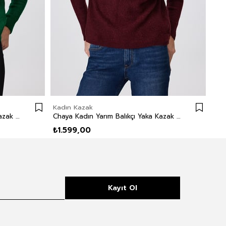
Kadın Kazak
Kad
Chaya Kadın Yarım Balıkçı Yaka Kazak Yeşil
Chaya Kadın Yarım Balıkçı Yaka Kazak Mürdüm
₺1.599,00
₺1.
Kayıt Ol