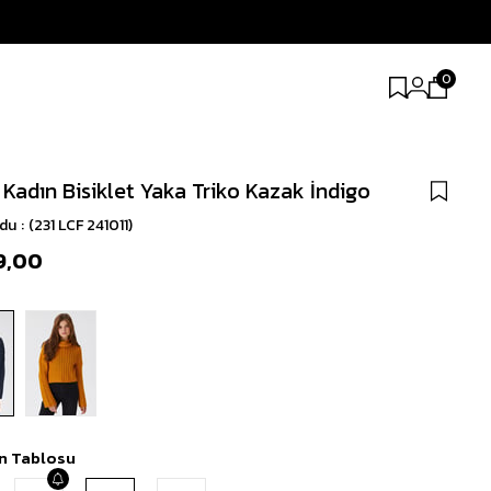
0
 Kadın Bisiklet Yaka Triko Kazak İndigo
odu
(231 LCF 241011)
9,00
n Tablosu