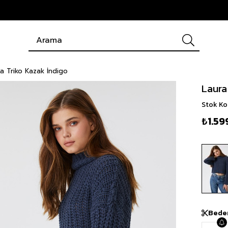
ka Triko Kazak İndigo
Laura
Stok K
₺1.59
Bede