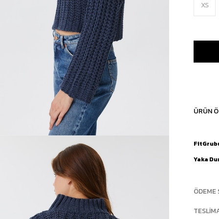
XS
ÜRÜN Ö
FitGrub
Yaka D
ÖDEME 
TESLIM