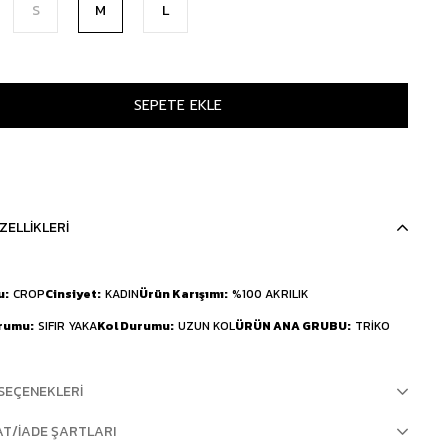
S
M
L
ZELLIKLERI
u
CROP
Cinsiyet
KADIN
Ürün Karışımı
%100 AKRILIK
urumu
SIFIR YAKA
Kol Durumu
UZUN KOL
ÜRÜN ANA GRUBU
TRİKO
SEÇENEKLERI
AT/İADE ŞARTLARI