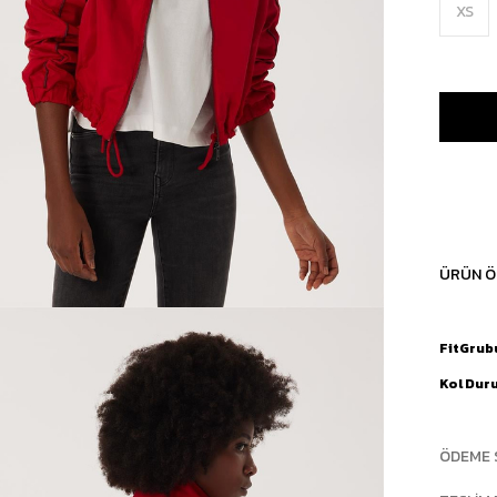
XS
ÜRÜN Ö
FitGrub
Kol Dur
ÖDEME 