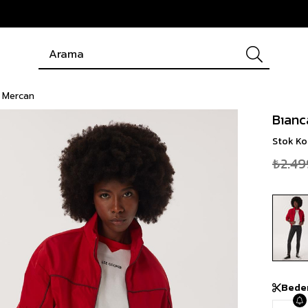
k Mercan
Bıanc
Stok K
₺2.49
Bede