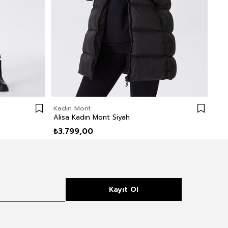
Kadın Mont
Kad
Alisa Kadın Mont Siyah
Ali
₺3.799,00
₺3
Kayıt Ol