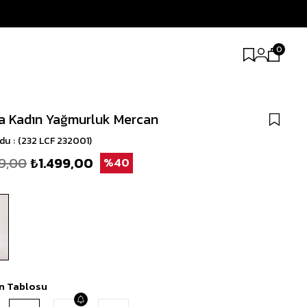
0
a Kadın Yağmurluk Mercan
odu
(232 LCF 232001)
9,00
₺1.499,00
40
n Tablosu