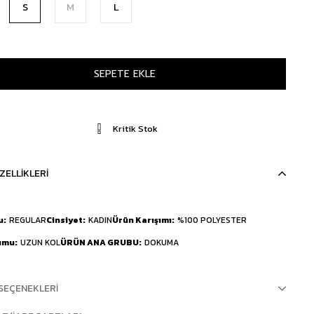
S
M
L
Kritik Stok
ZELLIKLERI
u
REGULAR
Cinsiyet
KADIN
Ürün Karışımı
%100 POLYESTER
umu
UZUN KOL
ÜRÜN ANA GRUBU
DOKUMA
SEÇENEKLERI