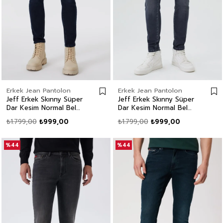
Erkek Jean Pantolon
Erkek Jean Pantolon
Jeff Erkek Skınny Süper
Jeff Erkek Skınny Süper
Dar Kesim Normal Bel
Dar Kesim Normal Bel
Dar Paça Jean Pantolon
Dar Paça Jean Pantolon
₺1.799,00
₺999,00
₺1.799,00
₺999,00
Mavi
Gri
%44
%44