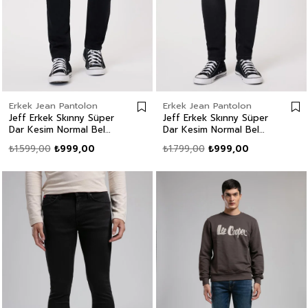
Erkek Jean Pantolon
Erkek Jean Pantolon
Jeff Erkek Skınny Süper
Jeff Erkek Skınny Süper
Dar Kesim Normal Bel
Dar Kesim Normal Bel
Dar Paça Jean Pantolon
Dar Paça Jean Pantolon
₺1.599,00
₺999,00
₺1.799,00
₺999,00
Siyah
Gri