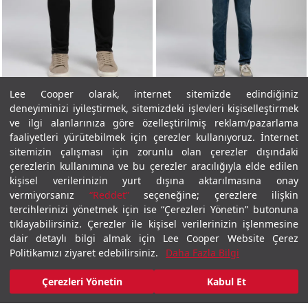
Lee Cooper olarak, internet sitemizde edindiğiniz
Siyah Erkek Jean Pantolon
Erkek Sweatshirt
deneyiminizi iyileştirmek, sitemizdeki işlevleri kişiselleştirmek
Jeff Erkek Skınny Süper
Jeffı Erkek O Yaka
ve ilgi alanlarınıza göre özelleştirilmiş reklam/pazarlama
Dar Kesim Normal Bel
Sweatshirt Kahverengi
faaliyetleri yürütebilmek için çerezler kullanıyoruz. İnternet
Dar Paça Jean Pantolon
₺2.699,00
₺1.699,00
Siyah
sitemizin çalışması için zorunlu olan çerezler dışındaki
çerezlerin kullanımına ve bu çerezler aracılığıyla elde edilen
kişisel verilerinizin yurt dışına aktarılmasına onay
vermiyorsanız
“Reddet”
seçeneğine; çerezlere ilişkin
tercihlerinizi yönetmek için ise “Çerezleri Yönetin” butonuna
tıklayabilirsiniz. Çerezler ile kişisel verilerinizin işlenmesine
dair detaylı bilgi almak için Lee Cooper Website Çerez
Politikamızı ziyaret edebilirsiniz.
Daha Fazla Bilgi
Çerezleri Yönetin
Kabul Et