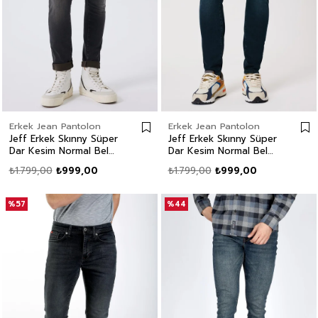
Erkek Jean Pantolon
Erkek Jean Pantolon
Jeff Erkek Skınny Süper
Jeff Erkek Skınny Süper
Dar Kesim Normal Bel
Dar Kesim Normal Bel
Dar Paça Jean Pantolon
Dar Paça Jean Pantolon
₺1.799,00
₺999,00
₺1.799,00
₺999,00
Gri
Mavi
%57
%44