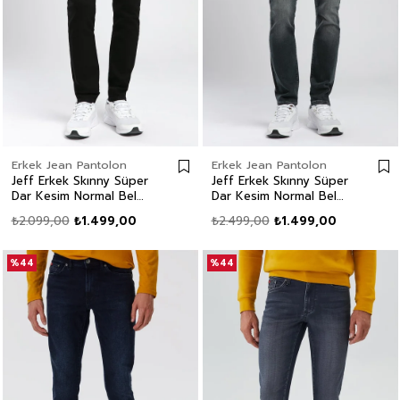
Erkek Jean Pantolon
Erkek Jean Pantolon
Jeff Erkek Skınny Süper
Jeff Erkek Skınny Süper
Dar Kesim Normal Bel
Dar Kesim Normal Bel
Dar Paça Jean Pantolon
Dar Paça Jean Pantolon
₺2.099,00
₺1.499,00
₺2.499,00
₺1.499,00
Siyah
Gri
%44
%44