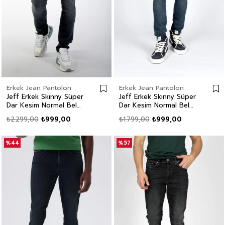
Erkek Jean Pantolon
Erkek Jean Pantolon
Jeff Erkek Skınny Süper
Jeff Erkek Skınny Süper
Dar Kesim Normal Bel
Dar Kesim Normal Bel
Dar Paça Jean Pantolon
Dar Paça Jean Pantolon
₺2.299,00
₺999,00
₺1.799,00
₺999,00
Gri
Mavi
%44
%57