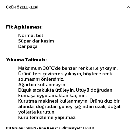
ÜRÜN ÖZELLIKLERI
Fit Açıklaması:
Normal bel
Süper dar kesim
Dar paça
Yıkama Talimatı:
Maksimum 30°C’de benzer renklerle yıkayın.
Ürünü ters çevirerek yıkayın, böylece renk
solmasını önlersiniz.
Ağartıcı kullanmayın.
Düşük sıcaklıkta ütüleyin. Ütüyü doğrudan
kumaşa uygulamaktan kaçının.
Kurutma makinesi kullanmayın. Ürünü düz bir
alanda, doğrudan güneş ışığından uzak, doğal
yollarla kurutun.
Kuru temizleme yapılmaz.
FitGrubu
SKINNY
Ana Renk
GRİ
Cinsiyet
ERKEK