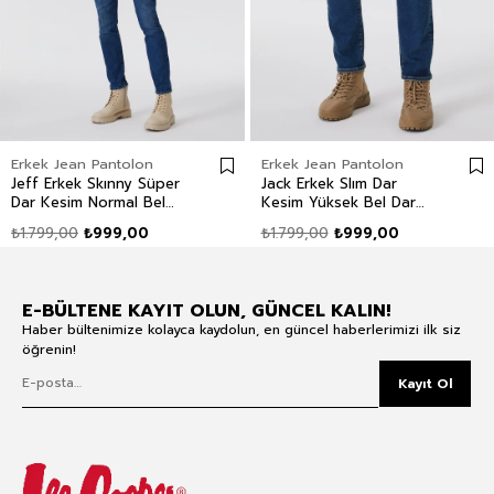
Erkek Jean Pantolon
Erkek Jean Pantolon
Jeff Erkek Skınny Süper
Jack Erkek Slım Dar
Dar Kesim Normal Bel
Kesim Yüksek Bel Dar
Dar Paça Jean Pantolon
Paça Jean Pantolon Mavi
₺1.799,00
₺999,00
₺1.799,00
₺999,00
Mavi
E-BÜLTENE KAYIT OLUN, GÜNCEL KALIN!
Haber bültenimize kolayca kaydolun, en güncel haberlerimizi ilk siz
öğrenin!
Kayıt Ol