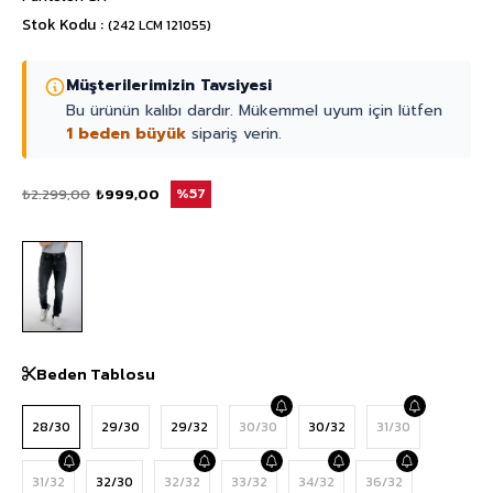
Stok Kodu
(242 LCM 121055)
Müşterilerimizin Tavsiyesi
Bu ürünün kalıbı dardır. Mükemmel uyum için lütfen
1 beden büyük
sipariş verin.
₺2.299,00
₺999,00
57
Beden Tablosu
28/30
29/30
29/32
30/30
30/32
31/30
31/32
32/30
32/32
33/32
34/32
36/32