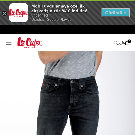
Mobil uygulamaya özel ilk
alışverişinizde %10 İndirim!
Görüntüle
undefined
Ücretsiz -Google Play'de
0