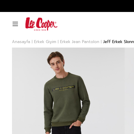
Anasayfa
Erkek Giyim
Erkek Jean Pantolon
Jeff Erkek Skın