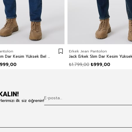
antolon
Erkek Jean Pantolon
Jack Erkek Slım Dar Kesim Yüksek Bel Dar Paça Jean Pantolon Mavi
999,00
₺1.799,00
₺999,00
KALIN!
rimizi ilk siz öğrenin!