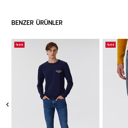
BENZER ÜRÜNLER
%44
%44