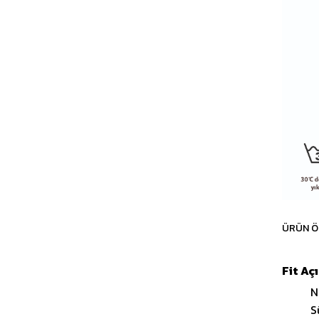
ÜRÜN Ö
Fit Aç
N
S