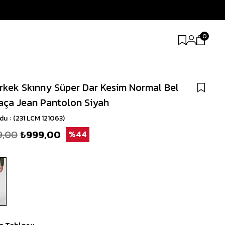
0
Erkek Skınny Süper Dar Kesim Normal Bel
aça Jean Pantolon Siyah
odu
(231 LCM 121063)
9,00
₺999,00
44
n Tablosu