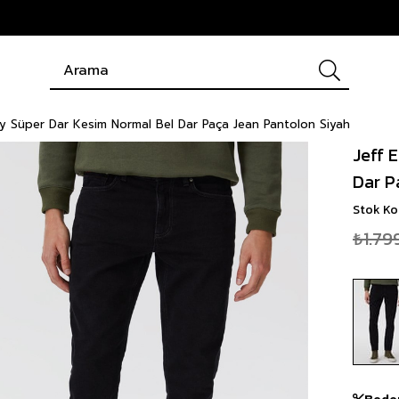
ny Süper Dar Kesim Normal Bel Dar Paça Jean Pantolon Siyah
Jeff 
Dar P
Stok K
₺1.79
Bede