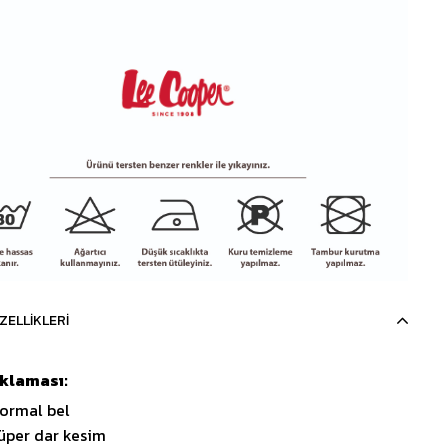
ZELLIKLERI
ıklaması:
ormal bel
üper dar kesim