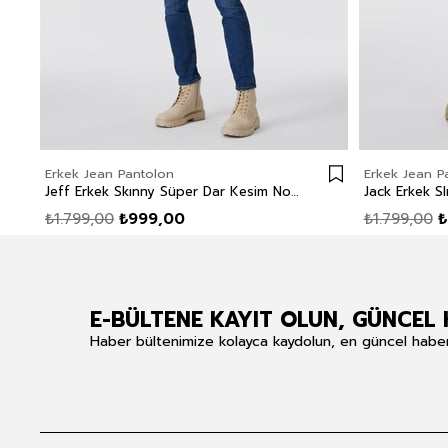
Erkek Jean Pantolon
Erkek Jean P
Jeff Erkek Skınny Süper Dar Kesim Normal Bel Dar Paça Jean Pantolon Mavi
₺1.799,00
₺999,00
₺1.799,00
₺
E-BÜLTENE KAYIT OLUN, GÜNCEL 
Haber bültenimize kolayca kaydolun, en güncel haberle