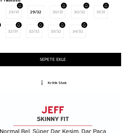
29/31
29/32
30/31
30/32
31/31
32/31
32/32
33/32
34/32
Kritik Stok