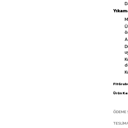
D
Yıkama
M
Ü
ö
A
D
u
K
d
K
FitGrub
Ürün Ka
ÖDEME 
TESLIM