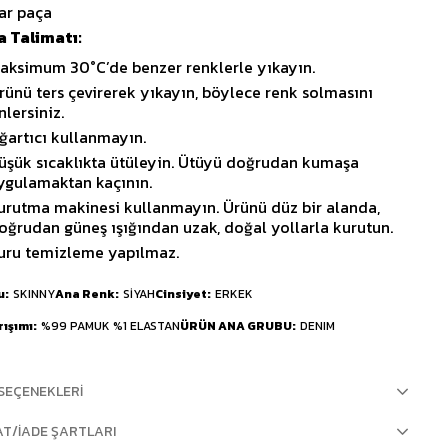
ar paça
 Talimatı:
aksimum 30°C’de benzer renklerle yıkayın.
rünü ters çevirerek yıkayın, böylece renk solmasını
nlersiniz.
ğartıcı kullanmayın.
üşük sıcaklıkta ütüleyin. Ütüyü doğrudan kumaşa
ygulamaktan kaçının.
urutma makinesi kullanmayın. Ürünü düz bir alanda,
oğrudan güneş ışığından uzak, doğal yollarla kurutun.
uru temizleme yapılmaz.
u
SKINNY
Ana Renk
SİYAH
Cinsiyet
ERKEK
rışımı
%99 PAMUK %1 ELASTAN
ÜRÜN ANA GRUBU
DENIM
SEÇENEKLERI
AT/İADE ŞARTLARI