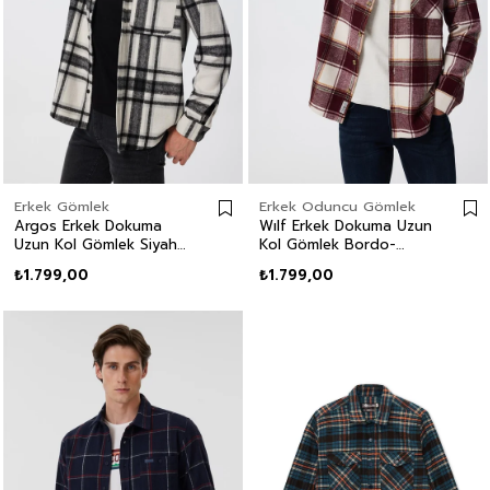
Erkek Gömlek
Erkek Oduncu Gömlek
Argos Erkek Dokuma
Wılf Erkek Dokuma Uzun
Uzun Kol Gömlek Siyah-
Kol Gömlek Bordo-
Beyaz Ekose
Beyaz Ekose
₺1.799,00
₺1.799,00