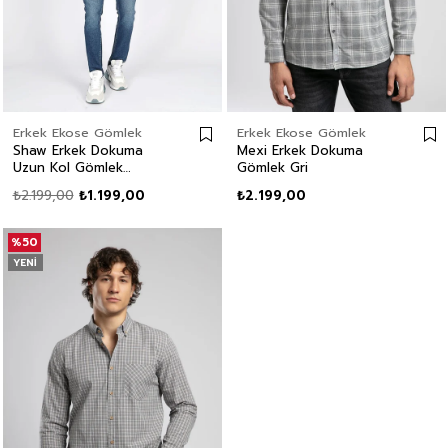
Erkek Ekose Gömlek
Erkek Ekose Gömlek
Shaw Erkek Dokuma
Mexi Erkek Dokuma
Uzun Kol Gömlek
Gömlek Gri
Hardal-Lacivert
₺2.199,00
₺1.199,00
₺2.199,00
%50
YENI