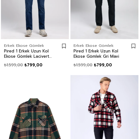
Erkek Ekose Gömlek
Erkek Ekose Gömlek
Pired 1 Erkek Uzun Kol
Pired 1 Erkek Uzun Kol
Ekose Gömlek Lacivert
Ekose Gömlek Gri Mavi
Bordo
₺1.599,00
₺799,00
₺1.599,00
₺799,00