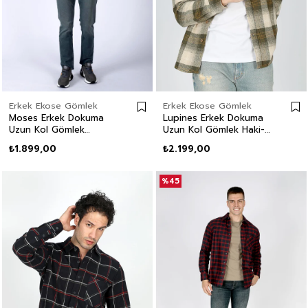
Erkek Ekose Gömlek
Erkek Ekose Gömlek
Moses Erkek Dokuma
Lupines Erkek Dokuma
Uzun Kol Gömlek
Uzun Kol Gömlek Haki-
Tarçın-Lacivert Ekose
Bej
₺1.899,00
₺2.199,00
%45