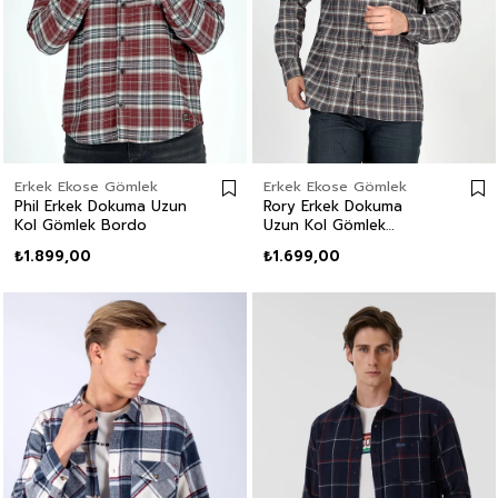
Erkek Ekose Gömlek
Erkek Ekose Gömlek
Phil Erkek Dokuma Uzun
Rory Erkek Dokuma
Kol Gömlek Bordo
Uzun Kol Gömlek
Antrasit-Camel
₺1.899,00
₺1.699,00