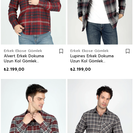
Erkek Ekose Gömlek
Erkek Ekose Gömlek
Alvert Erkek Dokuma
Lupines Erkek Dokuma
Uzun Kol Gömlek
Uzun Kol Gömlek
Bordo-Lacivert
Lacivert-Gri
₺2.199,00
₺2.199,00