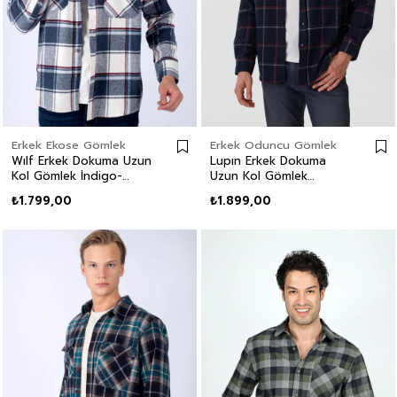
Erkek Ekose Gömlek
Erkek Oduncu Gömlek
Wılf Erkek Dokuma Uzun
Lupın Erkek Dokuma
Kol Gömlek İndigo-
Uzun Kol Gömlek
Beyaz Ekoseli
Lacivert Ekoseli
₺1.799,00
₺1.899,00