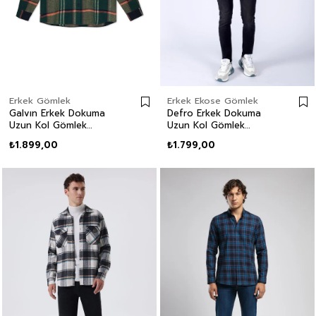
Erkek Gömlek
Erkek Ekose Gömlek
Galvın Erkek Dokuma
Defro Erkek Dokuma
Uzun Kol Gömlek
Uzun Kol Gömlek
Zümrüt-Taba Ekose
Kırmızı-Siyah Ekose
₺1.899,00
₺1.799,00