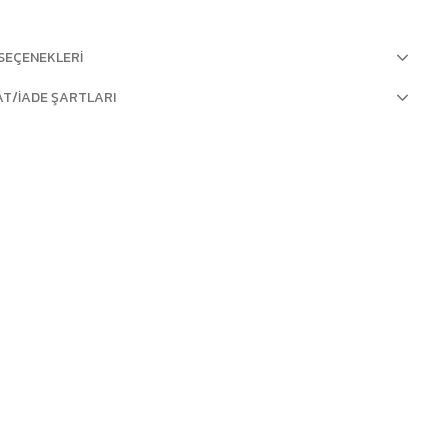
SEÇENEKLERI
AT/İADE ŞARTLARI