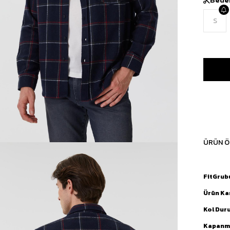
S
ÜRÜN Ö
FitGrub
Ürün Ka
Kol Dur
Kapanma