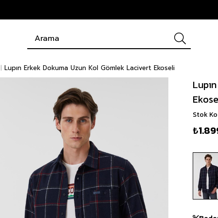
Lupın Erkek Dokuma Uzun Kol Gömlek Lacivert Ekoseli
Lupın
Ekose
Stok K
₺1.89
Bede