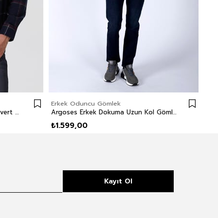
Erkek Oduncu Gömlek
Erk
Lupın Erkek Dokuma Gömlek Lacivert Ekoseli
Argoses Erkek Dokuma Uzun Kol Gömlek Mürdüm-Haki
₺1.599,00
₺1.
Kayıt Ol