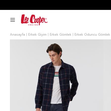
Anasayfa
Erkek Giyim
Erkek Gömlek
Erkek Oduncu Gömlek