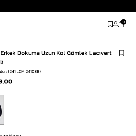
0
 Erkek Dokuma Uzun Kol Gömlek Lacivert
li
odu
(241 LCM 241038)
9,00
n Tablosu