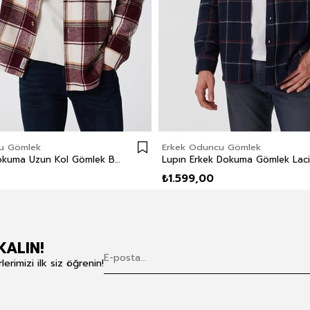
u Gömlek
Erkek Oduncu Gömlek
Wılf Erkek Dokuma Uzun Kol Gömlek Bordo-Beyaz Ekose
₺1.599,00
KALIN!
rimizi ilk siz öğrenin!