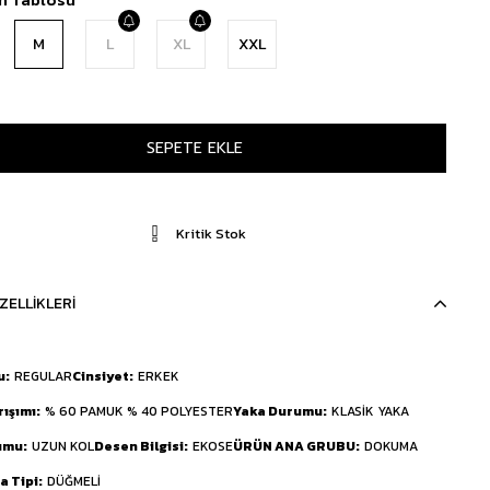
M
L
XL
XXL
Kritik Stok
ZELLIKLERI
u
REGULAR
Cinsiyet
ERKEK
rışımı
% 60 PAMUK % 40 POLYESTER
Yaka Durumu
KLASİK YAKA
umu
UZUN KOL
Desen Bilgisi
EKOSE
ÜRÜN ANA GRUBU
DOKUMA
 Tipi
DÜĞMELİ