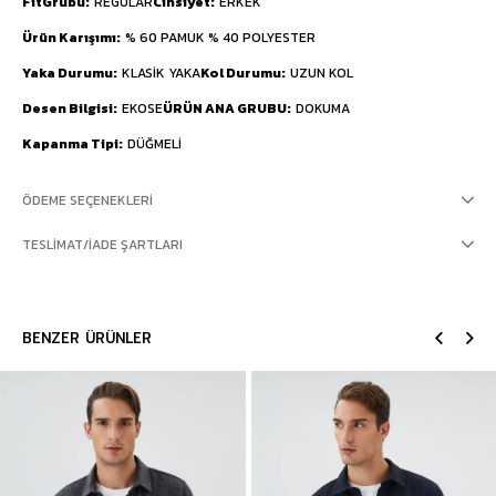
FitGrubu
REGULAR
Cinsiyet
ERKEK
Ürün Karışımı
% 60 PAMUK % 40 POLYESTER
Yaka Durumu
KLASİK YAKA
Kol Durumu
UZUN KOL
Desen Bilgisi
EKOSE
ÜRÜN ANA GRUBU
DOKUMA
Kapanma Tipi
DÜĞMELİ
ÖDEME SEÇENEKLERI
TESLIMAT/İADE ŞARTLARI
BENZER ÜRÜNLER