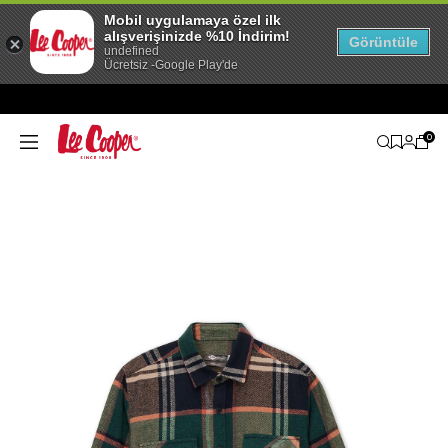
Mobil uygulamaya özel ilk
alışverişinizde %10 İndirim!
Görüntüle
undefined
Ücretsiz -Google Play'de
0