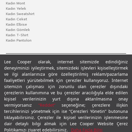
Kadın Mont
Kadın Yelek
Kadın Sweatshirt
Kadın Ceket
Kadın Elbise
Kadın Gömlek
Kadın T-Shirt
Kadın Pantolon
Lee Cooper olarak, internet sitemizde edindiğiniz
deneyiminizi iyileştirmek, sitemizdeki işlevleri kişiselleştirmek
ve ilgi alanlarınıza göre özelleştirilmiş reklam/pazarlama
faaliyetleri yürütebilmek için çerezler kullanıyoruz. İnternet
sitemizin çalışması için zorunlu olan çerezler dışındaki
çerezlerin kullanımına ve bu çerezler aracılığıyla elde edilen
Gizlilik Politikası
Çerez Politikası
KVKK Aydınlatma Metni
Şartlar ve Koşullar
kişisel verilerinizin yurt dışına aktarılmasına onay
© 2026 Leecooper - Tüm Hakları Saklıdır.
vermiyorsanız
“Reddet”
seçeneğine; çerezlere ilişkin
tercihlerinizi yönetmek için ise “Çerezleri Yönetin” butonuna
tıklayabilirsiniz. Çerezler ile kişisel verilerinizin işlenmesine
dair detaylı bilgi almak için Lee Cooper Website Çerez
Politikamızı ziyaret edebilirsiniz.
Daha Fazla Bilgi