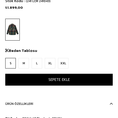
Stok Kodu
(241 LCM 241043)
₺1.899,00
Beden Tablosu
S
M
L
XL
XXL
ÜRÜN ÖZELLIKLERI