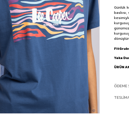
Günlük k
baskısı, 
kesimiyl
kurgusuy
günümüz
kurgusuy
dönüştür
FitGrub
Yaka D
ÜRÜN A
ÖDEME 
TESLIM