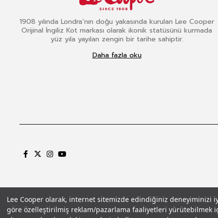
1908 yılında Londra’nın doğu yakasında kurulan Lee Cooper
Orijinal İngiliz Kot markası olarak ikonik statüsünü kurmada
yüz yıla yayılan zengin bir tarihe sahiptir.
Daha fazla oku
Lee Cooper olarak, internet sitemizde edindiğiniz deneyiminizi iyil
göre özelleştirilmiş reklam/pazarlama faaliyetleri yürütebilmek iç
Gizlilik Politikası
Çerez Politikası
KVKK Aydınlatma Metni
Şartlar ve Koşu