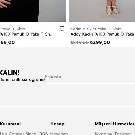
t Yaka T-Shirt
Kadın Bisiklet Yaka T-Shirt
Karen Kadın %100 Pamuk O Yaka T-Shirt Beyaz
299,00
₺549,00
₺299,00
KALIN!
rimizi ilk siz öğrenin!
Kurumsal
Hesap
Müşteri Hizmetler
Lee Cooper Since 1908
Hesabım
Kargo ve Teslimat