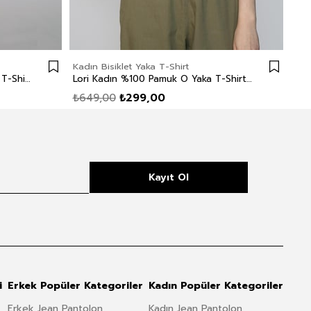
Kadın Bisiklet Yaka T-Shirt
Kadı
Addy Kadın %100 Pamuk O Yaka T-Shirt Açık Haki
Lori Kadın %100 Pamuk O Yaka T-Shirt Siyah
₺649,00
₺299,00
₺8
Kayıt Ol
i
Erkek Popüler Kategoriler
Kadın Popüler Kategoriler
Erkek Jean Pantolon
Kadın Jean Pantolon