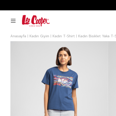
Anasayfa
Kadın Giyim
Kadın T-Shirt
Kadın Bisiklet Yaka T-S