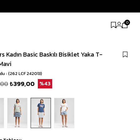
0
s Kadın Basic Baskılı Bisiklet Yaka T-
 Mavi
odu
(262 LCF 242013)
,00
₺399,00
43
n Tablosu