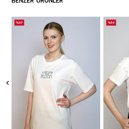
BENZER ÜRÜNLER
%67
%54