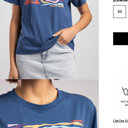
XS
ÜRÜN Ö