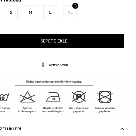
S
M
L
XL
Kritik Stok
ZELLIKLERI