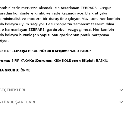
ombinlerde merkeze alınmak için tasarlanan ZEBRARS,. Özgün
sıradan kombinlere kimlik ve ifade kazandırıyor. Bisiklet yaka
e minimalist ve modern bir duruş öne çıkıyor. Mavi tonu her kombin
la kolayca uyum sağlıyor. Lee Cooper'ın zamansız tasarım dilini
le harmanlayan ZEBRARS, gardırobun vazgeçilmezi. Her kombin
la kolayca bütünleşen yapısı onu gardırobun pratik parçasına
üyor.
u
BASIC
Cinsiyet
KADIN
Ürün Karışımı
%100 PAMUK
urumu
SIFIR YAKA
Kol Durumu
KISA KOL
Desen Bilgisi
BASKILI
NA GRUBU
ÖRME
SEÇENEKLERI
AT/İADE ŞARTLARI