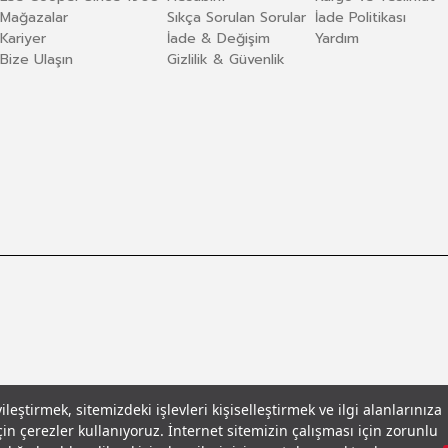
Mağazalar
Sıkça Sorulan Sorular
İade Politikası
Kariyer
İade & Değişim
Yardım
Bize Ulaşın
Gizlilik & Güvenlik
eştirmek, sitemizdeki işlevleri kişiselleştirmek ve ilgi alanlarınıza
in çerezler kullanıyoruz. İnternet sitemizin çalışması için zorunlu
llar
© 2026 Leecooper - Tüm Hakları Saklıdır.