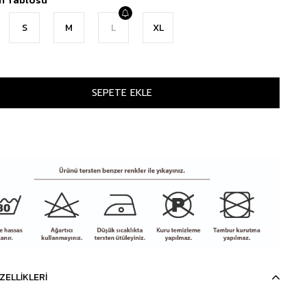
S
M
L
XL
ZELLIKLERI