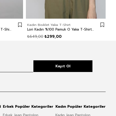
Kadın Bisiklet Yaka T-Shirt
Kadı
Addy Kadın %100 Pamuk O Yaka T-Shirt Açık Haki
Lori Kadın %100 Pamuk O Yaka T-Shirt Siyah
₺649,00
₺299,00
₺8
Kayıt Ol
i
Erkek Popüler Kategoriler
Kadın Popüler Kategoriler
Erkek Jean Pantolon
Kadın Jean Pantolon