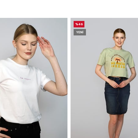
%46
YENI