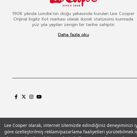
1908 yılında Londra’nın doğu yakasında kurulan Lee Cooper
Orijinal İngiliz Kot markası olarak ikonik statüsünü kurmada
yüz yıla yayılan zengin bir tarihe sahiptir.
Daha fazla oku
Lee Cooper olarak, internet sitemizde edindiğiniz deneyiminizi iyil
göre özelleştirilmiş reklam/pazarlama faaliyetleri yürütebilmek iç
Gizlilik Politikası
Çerez Politikası
KVKK Aydınlatma Metni
Şartlar ve Koşu