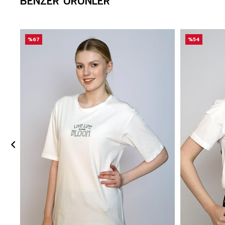
BENZER ÜRÜNLER
%67
%54