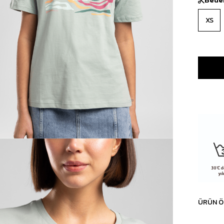
XS
ÜRÜN Ö