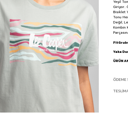
Yeşil To
Giriyor.
Bisiklet
Tonu Her
Değil; L
Kombin K
Parçasın
FitGrub
Yaka D
ÜRÜN A
ÖDEME 
TESLIM