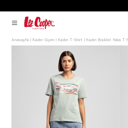
Anasayfa
Kadın Giyim
Kadın T-Shirt
Kadın Bisiklet Yaka T-S