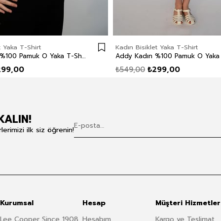
t Yaka T-Shirt
Kadın Bisiklet Yaka T-Shirt
Karen Kadın %100 Pamuk O Yaka T-Shirt Beyaz
299,00
₺549,00
₺299,00
KALIN!
rimizi ilk siz öğrenin!
Kurumsal
Hesap
Müşteri Hizmetler
Lee Cooper Since 1908
Hesabım
Kargo ve Teslimat