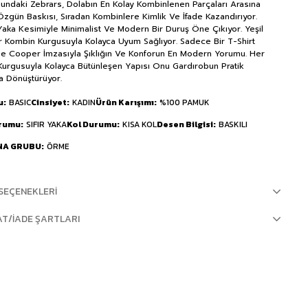
nundaki Zebrars, Dolabın En Kolay Kombinlenen Parçaları Arasına
. Özgün Baskısı, Sıradan Kombinlere Kimlik Ve İfade Kazandırıyor.
 Yaka Kesimiyle Minimalist Ve Modern Bir Duruş Öne Çıkıyor. Yeşil
 Kombin Kurgusuyla Kolayca Uyum Sağlıyor. Sadece Bir T-Shirt
ee Cooper İmzasıyla Şıklığın Ve Konforun En Modern Yorumu. Her
urgusuyla Kolayca Bütünleşen Yapısı Onu Gardırobun Pratik
a Dönüştürüyor.
u
BASIC
Cinsiyet
KADIN
Ürün Karışımı
%100 PAMUK
urumu
SIFIR YAKA
Kol Durumu
KISA KOL
Desen Bilgisi
BASKILI
NA GRUBU
ÖRME
SEÇENEKLERI
AT/İADE ŞARTLARI