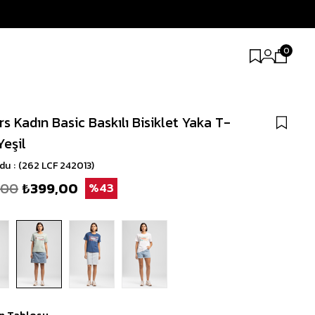
0
s Kadın Basic Baskılı Bisiklet Yaka T-
Yeşil
odu
(262 LCF 242013)
,00
₺399,00
43
n Tablosu