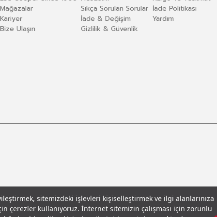
Mağazalar
Sıkça Sorulan Sorular
İade Politikası
Kariyer
İade & Değişim
Yardım
Bize Ulaşın
Gizlilik & Güvenlik
eştirmek, sitemizdeki işlevleri kişiselleştirmek ve ilgi alanlarınıza
in çerezler kullanıyoruz. İnternet sitemizin çalışması için zorunlu
llar
© 2026 Leecooper - Tüm Hakları Saklıdır.