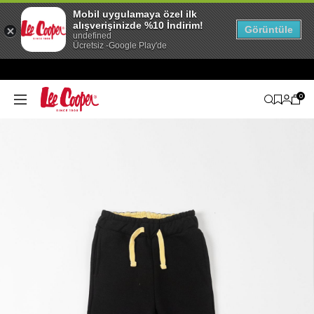
Mobil uygulamaya özel ilk
alışverişinizde %10 İndirim!
Görüntüle
undefined
Ücretsiz -Google Play'de
0