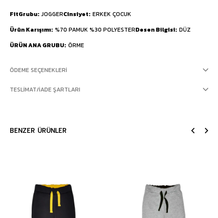
FitGrubu
JOGGER
Cinsiyet
ERKEK ÇOCUK
Ürün Karışımı
%70 PAMUK %30 POLYESTER
Desen Bilgisi
DÜZ
ÜRÜN ANA GRUBU
ÖRME
ÖDEME SEÇENEKLERI
TESLIMAT/İADE ŞARTLARI
BENZER ÜRÜNLER