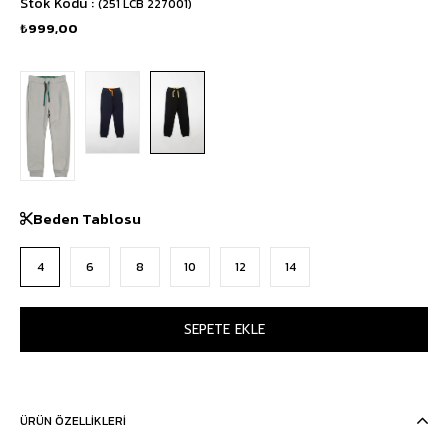
Stok Kodu
(251 LCB 227001)
₺999,00
Beden Tablosu
4
6
8
10
12
14
ÜRÜN ÖZELLIKLERI