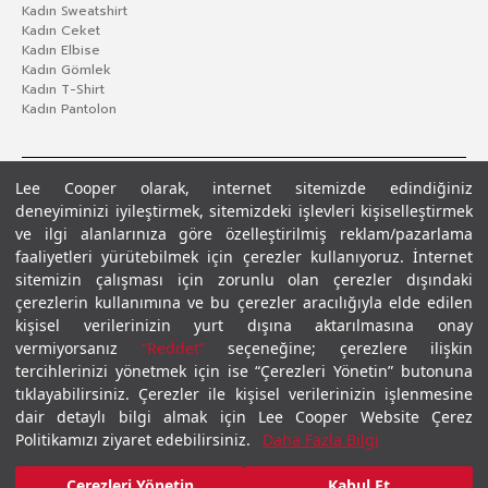
Kadın Sweatshirt
Kadın Ceket
Kadın Elbise
Kadın Gömlek
Kadın T-Shirt
Kadın Pantolon
Lee Cooper olarak, internet sitemizde edindiğiniz
deneyiminizi iyileştirmek, sitemizdeki işlevleri kişiselleştirmek
ve ilgi alanlarınıza göre özelleştirilmiş reklam/pazarlama
faaliyetleri yürütebilmek için çerezler kullanıyoruz. İnternet
sitemizin çalışması için zorunlu olan çerezler dışındaki
çerezlerin kullanımına ve bu çerezler aracılığıyla elde edilen
Gizlilik Politikası
Çerez Politikası
KVKK Aydınlatma Metni
Şartlar ve Koşullar
kişisel verilerinizin yurt dışına aktarılmasına onay
© 2026 Leecooper - Tüm Hakları Saklıdır.
vermiyorsanız
“Reddet”
seçeneğine; çerezlere ilişkin
tercihlerinizi yönetmek için ise “Çerezleri Yönetin” butonuna
tıklayabilirsiniz. Çerezler ile kişisel verilerinizin işlenmesine
dair detaylı bilgi almak için Lee Cooper Website Çerez
Politikamızı ziyaret edebilirsiniz.
Daha Fazla Bilgi
Çerezleri Yönetin
Kabul Et