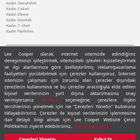
Kadın Sweatshirt
Kadın Ceket
Kadın Elbise
Kadın Gömlek
Kadın T-Shirt
Kadın Pantolon
Lee Cooper olarak, internet sitemizde edindiğiniz
deneyiminizi iyileştirmek, sitemizdeki işlevleri kişiselleştirmek
ve ilgi alanlarınıza göre özelleştirilmiş reklam/pazarlama
faaliyetleri yürütebilmek için çerezler kullanıyoruz. İnternet
sitemizin çalışması için zorunlu olan çerezler dışındaki
çerezlerin kullanımına ve bu çerezler aracılığıyla elde edilen
Gizlilik Politikası
Çerez Politikası
KVKK Aydınlatma Metni
Şartlar ve Koşullar
kişisel verilerinizin yurt dışına aktarılmasına onay
© 2026 Leecooper - Tüm Hakları Saklıdır.
vermiyorsanız
“Reddet”
seçeneğine; çerezlere ilişkin
tercihlerinizi yönetmek için ise “Çerezleri Yönetin” butonuna
tıklayabilirsiniz. Çerezler ile kişisel verilerinizin işlenmesine
dair detaylı bilgi almak için Lee Cooper Website Çerez
Politikamızı ziyaret edebilirsiniz.
Daha Fazla Bilgi
Çerezleri Yönetin
Kabul Et