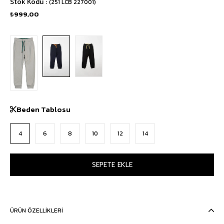
Stok Kodu
(251 LCB 227001)
₺999,00
Beden Tablosu
4
6
8
10
12
14
ÜRÜN ÖZELLIKLERI