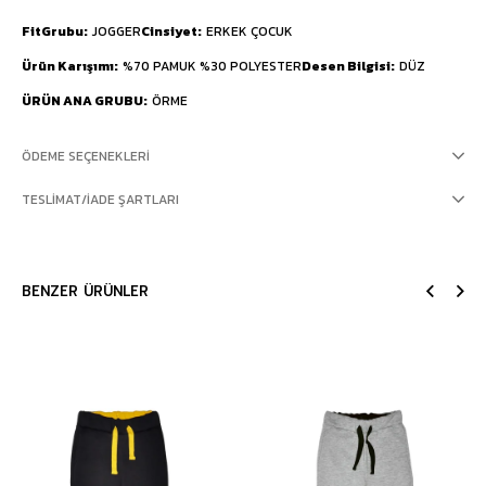
FitGrubu
JOGGER
Cinsiyet
ERKEK ÇOCUK
Ürün Karışımı
%70 PAMUK %30 POLYESTER
Desen Bilgisi
DÜZ
ÜRÜN ANA GRUBU
ÖRME
ÖDEME SEÇENEKLERI
TESLIMAT/İADE ŞARTLARI
BENZER ÜRÜNLER