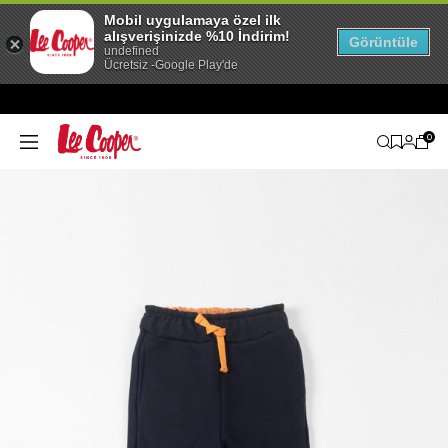
Mobil uygulamaya özel ilk
alışverişinizde %10 İndirim!
Görüntüle
undefined
Ücretsiz -Google Play'de
0