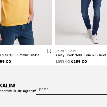
Erkek T-Shirt
Londonlogo Erkek %100 Pamuk Bisiklet Yaka T-Shirt Sarı
99,00
₺599,00
₺299,00
KALIN!
rimizi ilk siz öğrenin!