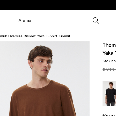
k Oversize Bisiklet Yaka T-Shirt Kiremit
Thoma
Yaka 
Stok K
₺599
Bede