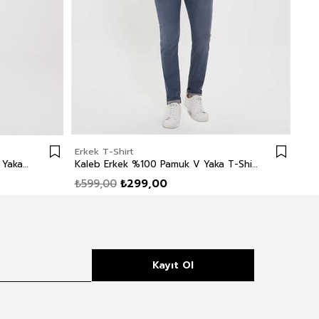
Erkek T-Shirt
Erk
Caley Erkek %100 Pamuk Bisiklet Yaka T-Shirt Lacivert Çizgili
Kaleb Erkek %100 Pamuk V Yaka T-Shirt Lacivert
₺599,00
₺299,00
₺5
Kayıt Ol