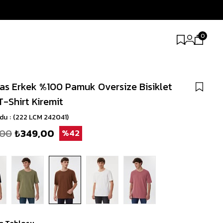
0
s Erkek %100 Pamuk Oversize Bisiklet
T-Shirt Kiremit
odu
(222 LCM 242041)
,00
₺349,00
42
n Tablosu