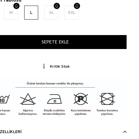
M
L
XL
XXL
Kritik Stok
ZELLIKLERI