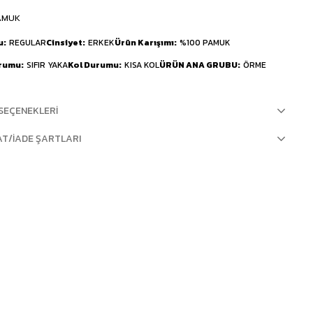
AMUK
u
REGULAR
Cinsiyet
ERKEK
Ürün Karışımı
%100 PAMUK
urumu
SIFIR YAKA
Kol Durumu
KISA KOL
ÜRÜN ANA GRUBU
ÖRME
SEÇENEKLERI
AT/İADE ŞARTLARI