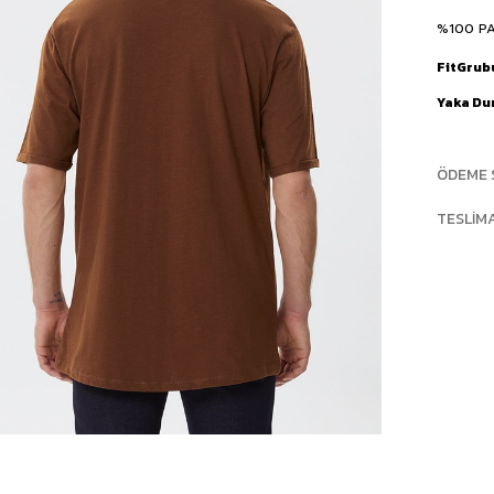
%100 P
FitGrub
Yaka D
ÖDEME 
TESLIM