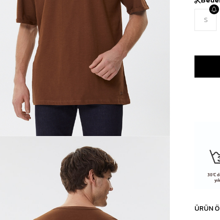
S
ÜRÜN Ö