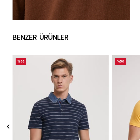
BENZER ÜRÜNLER
%62
%50