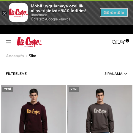
Mobil uygulamaya özel ilk
alışverişinizde %10 İndirim!
Görüntüle
undefined
Ücretsiz -Google Play'de
0
Anasayfa
Slim
FILTRELEME
SIRALAMA
YENI
YENI