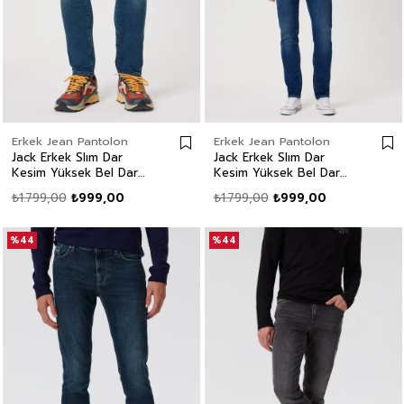
Erkek Jean Pantolon
Erkek Jean Pantolon
Jack Erkek Slım Dar
Jack Erkek Slım Dar
Kesim Yüksek Bel Dar
Kesim Yüksek Bel Dar
Paça Jean Pantolon
Paça Jean Pantolon
₺1.799,00
₺999,00
₺1.799,00
₺999,00
Mavi
Mavi
%44
%44