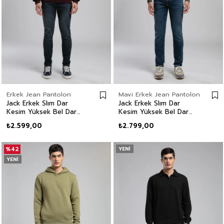
Erkek Jean Pantolon
Mavi Erkek Jean Pantolon
Jack Erkek Slım Dar
Jack Erkek Slım Dar
Kesim Yüksek Bel Dar
Kesim Yüksek Bel Dar
Paça Jean Pantolon
Paça Jean Pantolon
₺2.599,00
₺2.799,00
Mavi
Mavi
%42
YENI
YENI