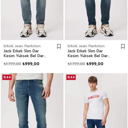
Erkek Jean Pantolon
Erkek Jean Pantolon
Jack Erkek Slım Dar
Jack Erkek Slım Dar
Kesim Yüksek Bel Dar
Kesim Yüksek Bel Dar
Paça Jean Pantolon Yeşil
Paça Jean Pantolon Yeşil
₺1.799,00
₺999,00
₺1.799,00
₺999,00
%44
%44