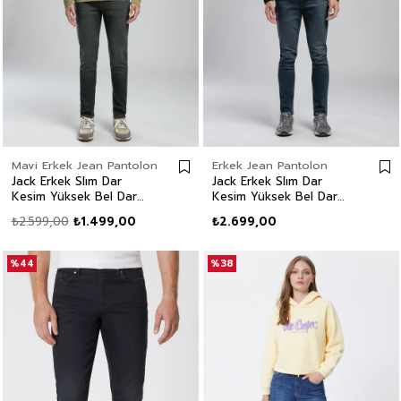
Mavi Erkek Jean Pantolon
Erkek Jean Pantolon
Jack Erkek Slım Dar
Jack Erkek Slım Dar
Kesim Yüksek Bel Dar
Kesim Yüksek Bel Dar
Paça Jean Pantolon Yeşil
Paça Jean Pantolon
₺2.599,00
₺1.499,00
₺2.699,00
Mavi
%44
%38