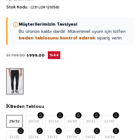
Stok Kodu
(231 LCM 121058)
Müşterilerimizin Tavsiyesi
Bu ürünün kalıbı dardır. Mükemmel uyum için lütfen
beden tablosunu kontrol ederek
sipariş verin.
₺1.799,00
₺999,00
44
Beden Tablosu
29/32
30/30
30/32
31/30
31/32
32/30
32/32
32/34
33/32
33/34
34/32
34/34