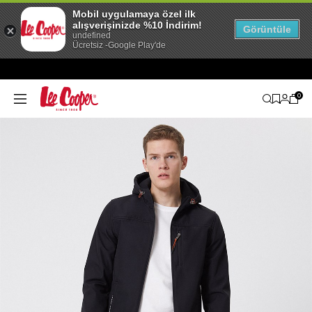
Mobil uygulamaya özel ilk
alışverişinizde %10 İndirim!
Görüntüle
undefined
Ücretsiz -Google Play'de
0