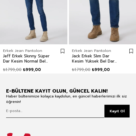
Erkek Jean Pantolon
Erkek Jean Pantolon
Jeff Erkek Skınny Süper
Jack Erkek Slım Dar
Dar Kesim Normal Bel
Kesim Yüksek Bel Dar
Dar Paça Jean Pantolon
Paça Jean Pantolon Mavi
₺1.799,00
₺999,00
₺1.799,00
₺999,00
Mavi
E-BÜLTENE KAYIT OLUN, GÜNCEL KALIN!
Haber bültenimize kolayca kaydolun, en güncel haberlerimizi ilk siz
öğrenin!
Kayıt Ol