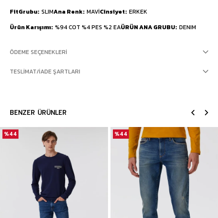
FitGrubu
SLIM
Ana Renk
MAVİ
Cinsiyet
ERKEK
Ürün Karışımı
%94 COT %4 PES %2 EA
ÜRÜN ANA GRUBU
DENIM
ÖDEME SEÇENEKLERI
TESLIMAT/İADE ŞARTLARI
BENZER ÜRÜNLER
%44
%44